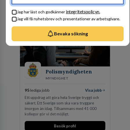
personbilar på den dåvarande
huvudanläggningen i Värnamo. Sedan dess har
Besök profil
integritetspolicyn.
man expanderat kraftigt genom ett antal
Jag har läst och godkänner
förvärv i närliggande distrikt.Idag är bolaget
Jag vill få nyhetsbrev och presentationer av arbetsgivare.
den största privata återförsäljaren av Volvo
Lastvagnar och finns representerade på 20
orter i södra Sverige.
Bevaka sökning
Polismyndigheten
MYNDIGHET
95
lediga jobb
Visa jobb
Ett uppdrag att göra hela Sverige tryggt och
säkert. Ett Sverige som ska vara tryggare
imorgon än idag. Tillsammans med 41 000
kollegor gör vi det möjligt.
Besök profil