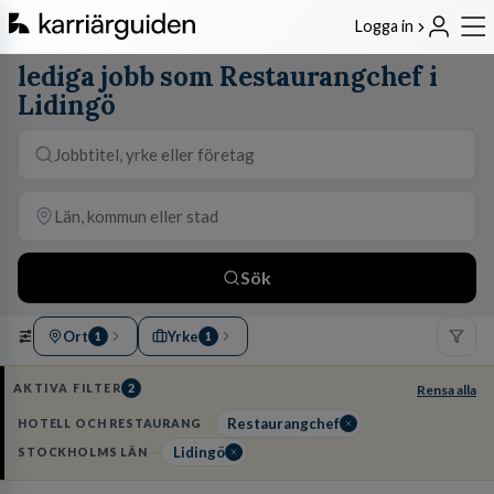
Logga in
lediga jobb som Restaurangchef i
Lidingö
Sök
Ort
Yrke
1
1
AKTIVA FILTER
2
Rensa alla
Restaurangchef
HOTELL OCH RESTAURANG
Lidingö
STOCKHOLMS LÄN