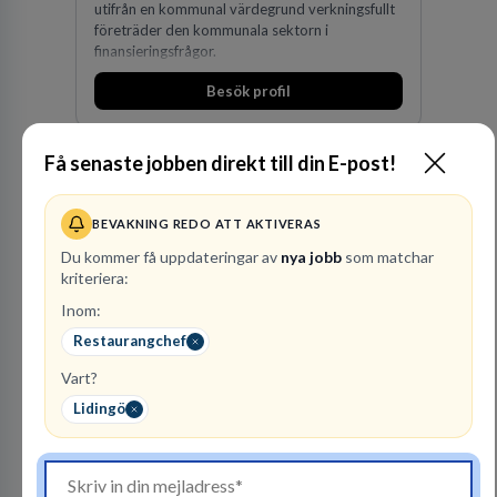
utifrån en kommunal värdegrund verkningsfullt
företräder den kommunala sektorn i
finansieringsfrågor.
Besök profil
Få senaste jobben direkt till din E-post!
BEVAKNING REDO ATT AKTIVERAS
Du kommer få uppdateringar av
nya jobb
som matchar
kriteriera:
Inom:
Finnvedens
Restaurangchef
Lastvagnar AB
Vart?
ÅTERFÖRSÄLJARE
Lidingö
1
lediga jobb
Visa jobb
Finnvedens Lastvagnar startades 1997 när man
särskilde lastvagnsverksamheten från