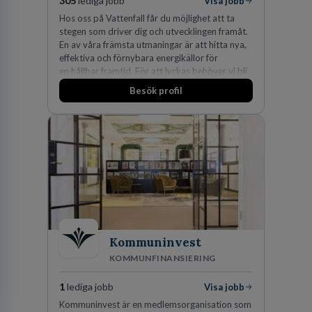
305
lediga jobb
Visa jobb
Hos oss på Vattenfall får du möjlighet att ta
stegen som driver dig och utvecklingen framåt.
En av våra främsta utmaningar är att hitta nya,
effektiva och förnybara energikällor för
en hållbar framtid. För att lyckas behöver vi bli
fler medarbetare som vill göra skillnad.
Besök profil
Kommuninvest
KOMMUNFINANSIERING
1
lediga jobb
Visa jobb
Kommuninvest är en medlemsorganisation som