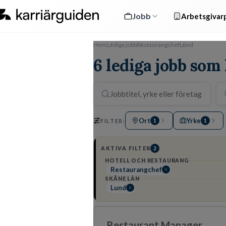
Jobb
Arbetsgivarp
Hem
Lediga jobb
Restaurangchef
Lund
6 lediga jobb som
Ort
Yrke
FILTER:
1
1
AKTIVA FILTER
2
HOTELL OCH RESTAURANG
Restaurangchef
SKÅNE LÄN
Lund
Restaurant Manager