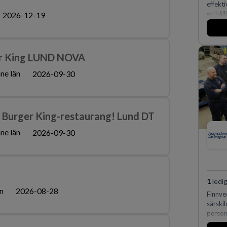
effekti
en håll
2026-12-19
fler me
er King LUND NOVA
ne län
2026-09-30
år Burger King-restaurang! Lund DT
ne län
2026-09-30
1
ledig
n
2026-08-28
Finnve
särski
person
huvuda