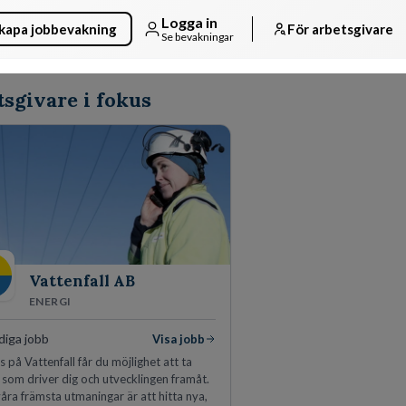
Logga in
kapa jobbevakning
För arbetsgivare
Se bevakningar
sgivare i fokus
Vattenfall AB
ENERGI
diga jobb
Visa jobb
 på Vattenfall får du möjlighet att ta
 som driver dig och utvecklingen framåt.
åra främsta utmaningar är att hitta nya,