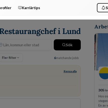
rofiler
Karriärtips
S
Arbet
 Restaurangchef i Lund
Sök
Fler filter
6
matchande jobb
Rensa alla
305
le
Hos oss
stegen
En av v