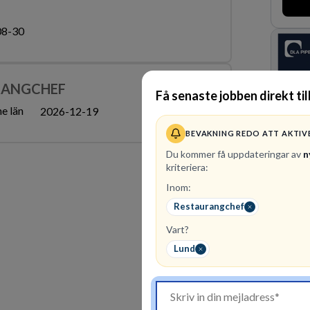
man ex
förvärv
08-30
den st
Lastva
orter i
RANGCHEF
Få senaste jobben direkt til
e län
2026-12-19
BEVAKNING REDO ATT AKTIV
Du kommer få uppdateringar av
n
kriteriera:
Inom:
Restaurangchef
1
ledig
Vart?
DLA Pi
advoka
Lund
Amerik
och Oce
affärsj
av vär