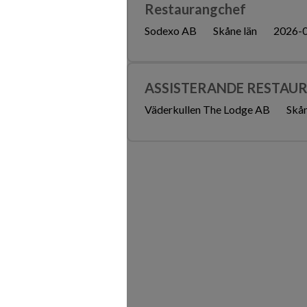
Restaurangchef
Sodexo AB
Skåne län
2026-
ASSISTERANDE RESTAU
Väderkullen The Lodge AB
Skån