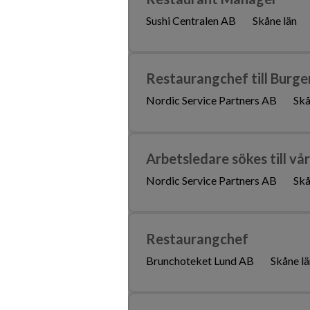
Sushi Centralen AB
Skåne län
Restaurangchef till Burg
Nordic Service Partners AB
Skå
Arbetsledare sökes till v
Nordic Service Partners AB
Skå
Restaurangchef
Brunchoteket Lund AB
Skåne lä