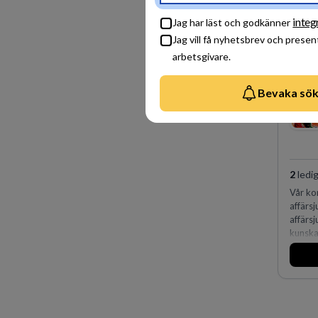
fler än
Köpenh
integ
Jag har läst och godkänner
på DLA
Jag vill få nyhetsbrev och presen
effekt
experti
arbetsgivare.
vi ida
Bevaka sök
2
ledig
Vår ko
affärsj
affärs
kunska
experti
markna
oss fö
skydda
företag