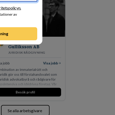
 450 jurister på fem kontor i Stockholm,
amn, Århus, Oslo och Helsingfors kan vi
ritetspolicyn.
 Piper erbjuda våra klienter en unik,
tationer av
iv och gränsöverskridande nordisk
s. På vårt kontor i centrala Stockholm är
g drygt 240 medarbetare.
ning
Advokatbyrån
Gulliksson AB
JURIDISK RÅDGIVNING
a jobb
Visa jobb
mbination av immaterialrätt och
uridik gör oss till förstahandsvalet som
juridisk advokatbyrå och rådgivare för
psintensiva och idédrivna företag. Vår
s inom IP-tillgångar har gett oss en
Besök profil
dsledande position. Våra klienter väljer
r den kompetens som krävs för att
, utveckla och kommersialisera
ets viktigaste tillgångar.
Se alla arbetsgivare