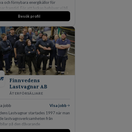
va och förnybara energikällor för
bar framtid. För att lyckas behöver vi bli
darbetare som vill göra skillnad.
Besök profil
Finnvedens
Lastvagnar AB
ÅTERFÖRSÄLJARE
a jobb
Visa jobb
dens Lastvagnar startades 1997 när man
lde lastvagnsverksamheten från
bilar på den dåvarande
nläggningen i Värnamo. Sedan dess har