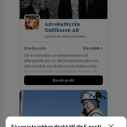
Advokatbyrån
Gulliksson AB
JURIDISK RÅDGIVNING
2
lediga jobb
Visa jobb
Vår kombination av immaterialrätt och
affärsjuridik gör oss till förstahandsvalet som
affärsjuridisk advokatbyrå och rådgivare för
kunskapsintensiva och idédrivna företag. Vår
expertis inom IP-tillgångar har gett oss en
Besök profil
marknadsledande position. Våra klienter väljer
oss för den kompetens som krävs för att
skydda, utveckla och kommersialisera
företagets viktigaste tillgångar.
Få senaste jobben direkt till din E-post!