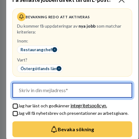
Vattenfall AB
BEVAKNING REDO ATT AKTIVERAS
ENERGI
Du kommer få uppdateringar av
nya jobb
som matchar
kriteriera:
305
lediga jobb
Visa jobb
Inom:
Hos oss på Vattenfall får du möjlighet att ta
stegen som driver dig och utvecklingen framåt.
Restaurangchef
En av våra främsta utmaningar är att hitta nya,
effektiva och förnybara energikällor för
Vart?
en hållbar framtid. För att lyckas behöver vi bli
Östergötlands län
fler medarbetare som vill göra skillnad.
Besök profil
integritetspolicyn.
Jag har läst och godkänner
Jag vill få nyhetsbrev och presentationer av arbetsgivare.
Bevaka sökning