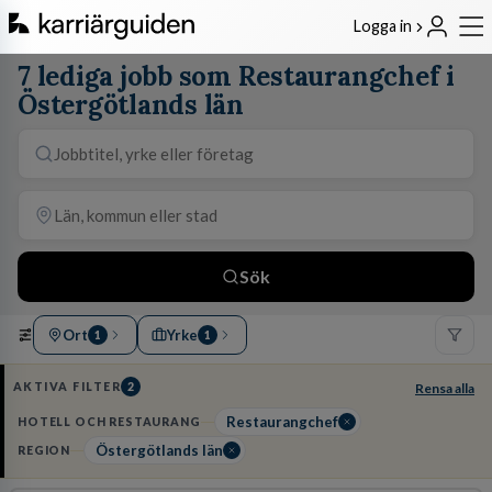
Logga in
7 lediga jobb som Restaurangchef i
Östergötlands län
Sök
Ort
Yrke
1
1
AKTIVA FILTER
2
Rensa alla
Restaurangchef
HOTELL OCH RESTAURANG
Östergötlands län
REGION