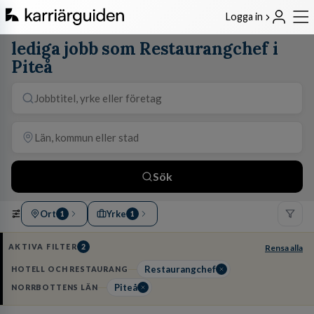
Logga in
lediga jobb som Restaurangchef i
Piteå
Sök
Ort
Yrke
1
1
AKTIVA FILTER
2
Rensa alla
Restaurangchef
HOTELL OCH RESTAURANG
Piteå
NORRBOTTENS LÄN