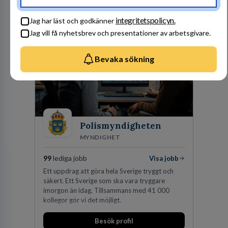
Amerika, Europa, Mellanöstern, Afrika, Asien
och Oceanien. Vi är specialister inom
Besök profil
integritetspolicyn.
affärsjuridikens alla områden och vi har några
Jag har läst och godkänner
av världens ledande bolag som klienter. Med
Jag vill få nyhetsbrev och presentationer av arbetsgivare.
fler än 450 jurister på fem kontor i Stockholm,
Köpenhamn, Århus, Oslo och Helsingfors kan vi
på DLA Piper erbjuda våra klienter en unik,
Bevaka sökning
effektiv och gränsöverskridande nordisk
expertis. På vårt kontor i centrala Stockholm är
vi idag drygt 240 medarbetare.
Polismyndigheten
MYNDIGHET
99
lediga jobb
Visa jobb
Ett uppdrag att göra hela Sverige tryggt och
säkert. Ett Sverige som ska vara tryggare
imorgon än idag. Tillsammans med 41 000
kollegor gör vi det möjligt.
Besök profil