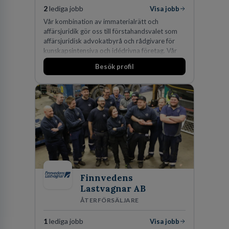
2
lediga jobb
Visa jobb
Vår kombination av immaterialrätt och
affärsjuridik gör oss till förstahandsvalet som
affärsjuridisk advokatbyrå och rådgivare för
kunskapsintensiva och idédrivna företag. Vår
expertis inom IP-tillgångar har gett oss en
Besök profil
marknadsledande position. Våra klienter väljer
oss för den kompetens som krävs för att
skydda, utveckla och kommersialisera
företagets viktigaste tillgångar.
Finnvedens
Lastvagnar AB
ÅTERFÖRSÄLJARE
1
lediga jobb
Visa jobb