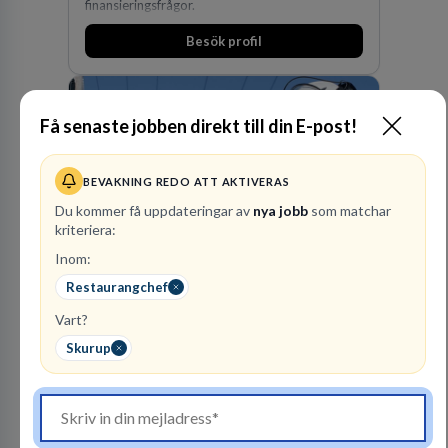
finansieringsfrågor.
Besök profil
Få senaste jobben direkt till din E-post!
BEVAKNING REDO ATT AKTIVERAS
Du kommer få uppdateringar av
nya jobb
som matchar
kriteriera:
Vattenfall AB
Inom:
ENERGI
Restaurangchef
161
lediga jobb
Visa jobb
Vart?
Hos oss på Vattenfall får du möjlighet att ta
Skurup
stegen som driver dig och utvecklingen framåt.
En av våra främsta utmaningar är att hitta nya,
effektiva och förnybara energikällor för
en hållbar framtid. För att lyckas behöver vi bli
fler medarbetare som vill göra skillnad.
Besök profil