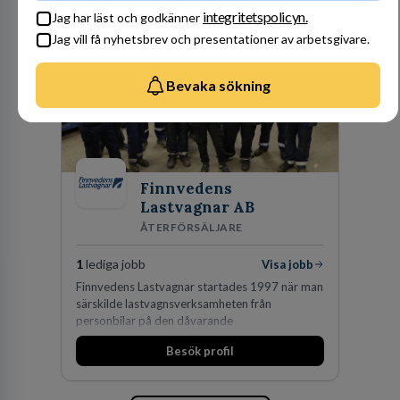
integritetspolicyn.
Jag har läst och godkänner
Jag vill få nyhetsbrev och presentationer av arbetsgivare.
Bevaka sökning
Finnvedens
Lastvagnar AB
ÅTERFÖRSÄLJARE
1
lediga jobb
Visa jobb
Finnvedens Lastvagnar startades 1997 när man
särskilde lastvagnsverksamheten från
personbilar på den dåvarande
huvudanläggningen i Värnamo. Sedan dess har
Besök profil
man expanderat kraftigt genom ett antal
förvärv i närliggande distrikt.Idag är bolaget
den största privata återförsäljaren av Volvo