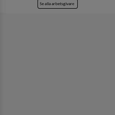
Lastvagnar och finns representerade på 20
Se alla arbetsgivare
orter i södra Sverige.