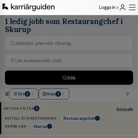
Logga in
1 ledig jobb som Restaurangchef i
Skurup
Sök
Ort
Yrke
1
1
AKTIVA FILTER
2
Rensa alla
Restaurangchef
HOTELL OCH RESTAURANG
Skurup
SKÅNE LÄN