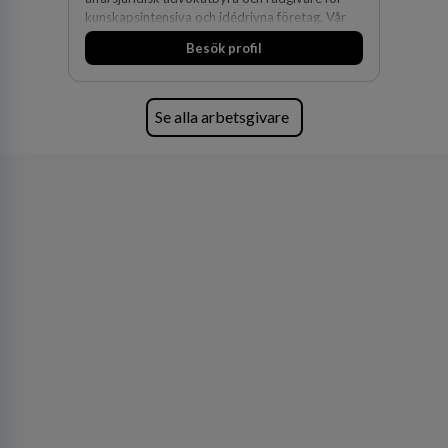
kunskapsintensiva och idédrivna företag. Vår
expertis inom IP-tillgångar har gett oss en
Besök profil
marknadsledande position. Våra klienter väljer
oss för den kompetens som krävs för att
skydda, utveckla och kommersialisera
företagets viktigaste tillgångar.
Se alla arbetsgivare