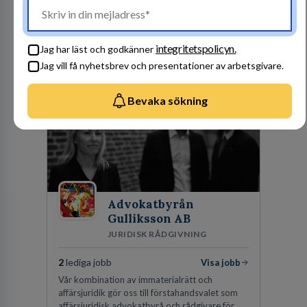
Kommuninvest är en medlemsorganisation som
utifrån en kommunal värdegrund verkningsfullt
företräder den kommunala sektorn i
finansieringsfrågor.
integritetspolicyn.
Jag har läst och godkänner
Jag vill få nyhetsbrev och presentationer av arbetsgivare.
Besök profil
Bevaka sökning
Advokatbyrån
Gulliksson AB
JURIDISK RÅDGIVNING
2
lediga jobb
Visa jobb
Vår kombination av immaterialrätt och
affärsjuridik gör oss till förstahandsvalet som
affärsjuridisk advokatbyrå och rådgivare för