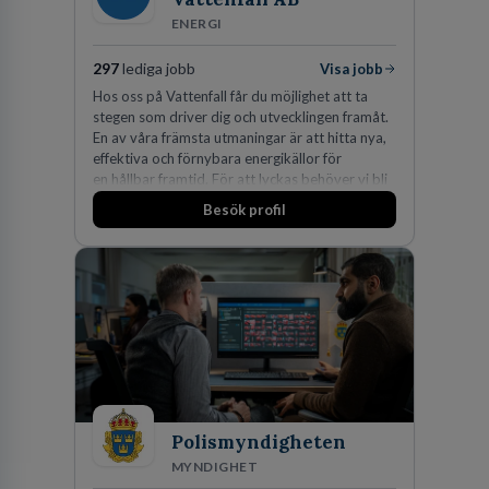
ENERGI
297
lediga jobb
Visa jobb
Hos oss på Vattenfall får du möjlighet att ta
stegen som driver dig och utvecklingen framåt.
En av våra främsta utmaningar är att hitta nya,
effektiva och förnybara energikällor för
en hållbar framtid. För att lyckas behöver vi bli
fler medarbetare som vill göra skillnad.
Besök profil
Polismyndigheten
MYNDIGHET