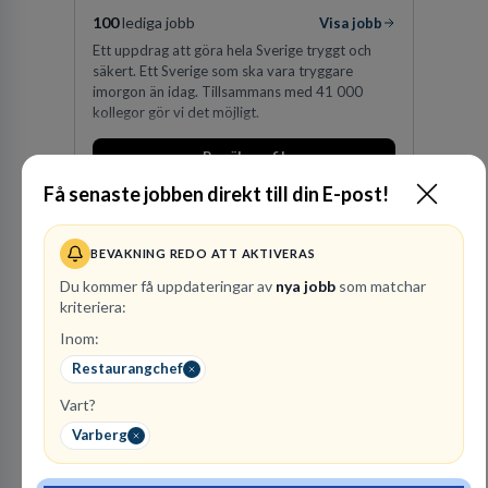
100
lediga jobb
Visa jobb
Ett uppdrag att göra hela Sverige tryggt och
säkert. Ett Sverige som ska vara tryggare
imorgon än idag. Tillsammans med 41 000
kollegor gör vi det möjligt.
Besök profil
Få senaste jobben direkt till din E-post!
BEVAKNING REDO ATT AKTIVERAS
Du kommer få uppdateringar av
nya jobb
som matchar
kriteriera:
Inom:
Restaurangchef
Kommuninvest
Vart?
KOMMUNFINANSIERING
Varberg
1
lediga jobb
Visa jobb