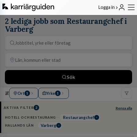
Logga in
2 lediga jobb som Restaurangchef i
Varberg
Sök
Ort
Yrke
1
1
AKTIVA FILTER
2
Rensa alla
Restaurangchef
HOTELL OCH RESTAURANG
Varberg
HALLANDS LÄN