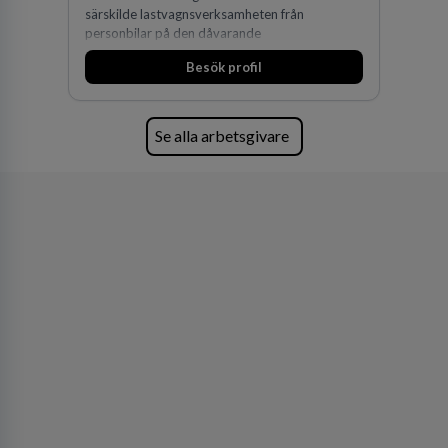
särskilde lastvagnsverksamheten från
personbilar på den dåvarande
huvudanläggningen i Värnamo. Sedan dess har
Besök profil
man expanderat kraftigt genom ett antal
förvärv i närliggande distrikt.Idag är bolaget
den största privata återförsäljaren av Volvo
Lastvagnar och finns representerade på 20
Se alla arbetsgivare
orter i södra Sverige.