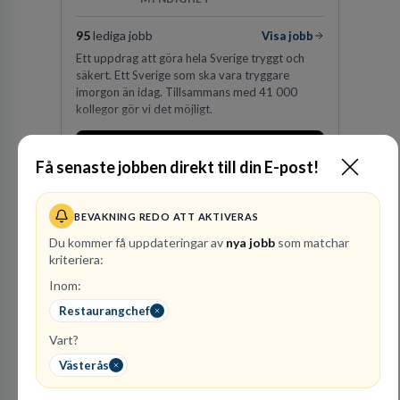
95
lediga jobb
Visa jobb
Ett uppdrag att göra hela Sverige tryggt och
säkert. Ett Sverige som ska vara tryggare
imorgon än idag. Tillsammans med 41 000
kollegor gör vi det möjligt.
Besök profil
Få senaste jobben direkt till din E-post!
BEVAKNING REDO ATT AKTIVERAS
Du kommer få uppdateringar av
nya jobb
som matchar
kriteriera:
Inom:
Restaurangchef
Advokatbyrån
Vart?
Gulliksson AB
Västerås
JURIDISK RÅDGIVNING