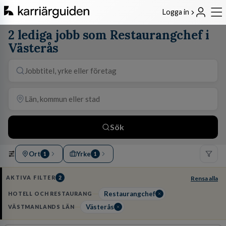
Logga in
2 lediga jobb som Restaurangchef i
Västerås
Sök
Ort
Yrke
1
1
AKTIVA FILTER
2
Rensa alla
Restaurangchef
HOTELL OCH RESTAURANG
Västerås
VÄSTMANLANDS LÄN