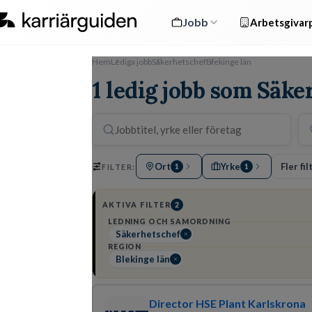
Jobb
Arbetsgivarp
Hem
Lediga jobb
Säkerhetschef
Blekinge län
1 ledig jobb som Säke
Ort
Yrke
Fler fil
FILTER:
1
1
AKTIVA FILTER
2
LEDNING OCH SAMORDNING
Säkerhetschef
REGION
Blekinge län
Director HSE Plant Karlskrona