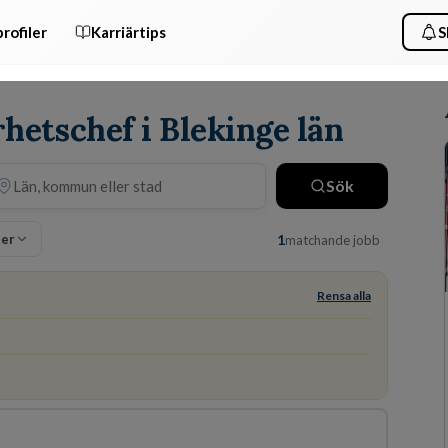
rofiler
Karriärtips
S
rhetschef i Blekinge län
Sök
ter
1
matchande jobb
Rensa alla