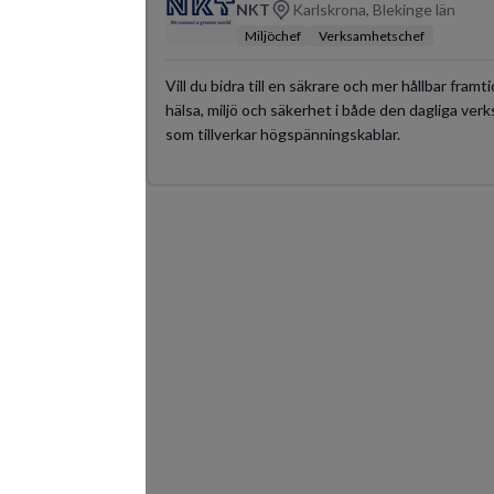
NKT
Karlskrona, Blekinge län
Miljöchef
Verksamhetschef
Vill du bidra till en säkrare och mer hållbar framti
hälsa, miljö och säkerhet i både den dagliga ver
som tillverkar högspänningskablar.