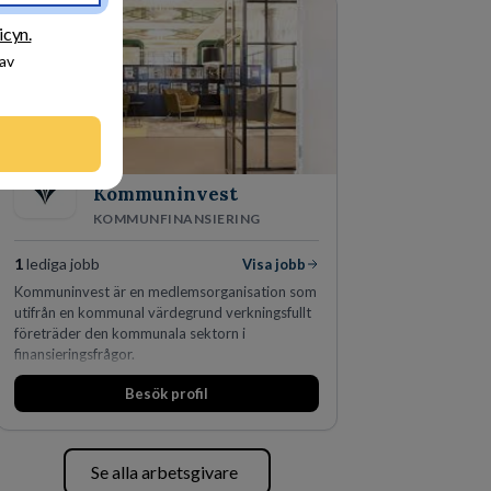
den största privata återförsäljaren av Volvo
Lastvagnar och finns representerade på 20
icyn.
orter i södra Sverige.
 av
Kommuninvest
KOMMUNFINANSIERING
1
lediga jobb
Visa jobb
Kommuninvest är en medlemsorganisation som
utifrån en kommunal värdegrund verkningsfullt
företräder den kommunala sektorn i
finansieringsfrågor.
Besök profil
Se alla arbetsgivare