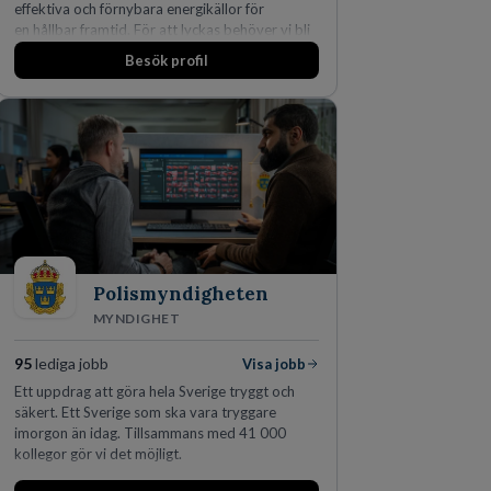
effektiva och förnybara energikällor för
en hållbar framtid. För att lyckas behöver vi bli
fler medarbetare som vill göra skillnad.
Besök profil
Polismyndigheten
MYNDIGHET
95
lediga jobb
Visa jobb
Ett uppdrag att göra hela Sverige tryggt och
säkert. Ett Sverige som ska vara tryggare
imorgon än idag. Tillsammans med 41 000
kollegor gör vi det möjligt.