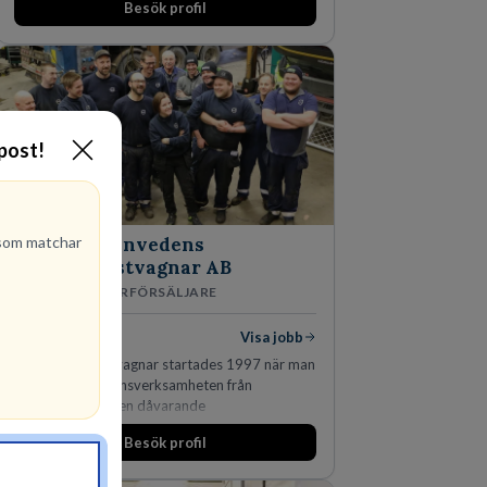
Besök profil
-post!
om matchar
Finnvedens
Lastvagnar AB
ÅTERFÖRSÄLJARE
1
lediga jobb
Visa jobb
Finnvedens Lastvagnar startades 1997 när man
särskilde lastvagnsverksamheten från
personbilar på den dåvarande
huvudanläggningen i Värnamo. Sedan dess har
Besök profil
man expanderat kraftigt genom ett antal
förvärv i närliggande distrikt.Idag är bolaget