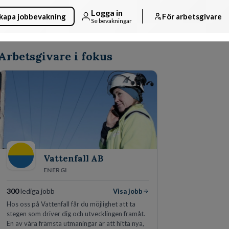
Logga in
kapa jobbevakning
För arbetsgivare
Se bevakningar
Arbetsgivare i fokus
Vattenfall AB
ENERGI
300
lediga jobb
Visa jobb
Hos oss på Vattenfall får du möjlighet att ta
stegen som driver dig och utvecklingen framåt.
En av våra främsta utmaningar är att hitta nya,