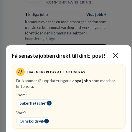
KOMMUNFINANSIERING
1
lediga jobb
Visa jobb
Kommuninvest är en medlemsorganisation som
utifrån en kommunal värdegrund verkningsfullt
företräder den kommunala sektorn i
finansieringsfrågor.
Besök profil
Få senaste jobben direkt till din E-post!
BEVAKNING REDO ATT AKTIVERAS
Du kommer få uppdateringar av
nya jobb
som matchar
kriteriera:
Inom:
Säkerhetschef
Vart?
Finnvedens
Lastvagnar AB
Örnsköldsvik
ÅTERFÖRSÄLJARE