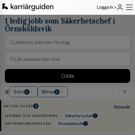
Logga in
1 ledig jobb som Säkerhetschef i
Örnsköldsvik
Sök
Ort
Yrke
1
1
AKTIVA FILTER
2
Rensa alla
Säkerhetschef
LEDNING OCH SAMORDNING
Örnsköldsvik
VÄSTERNORRLANDS LÄN