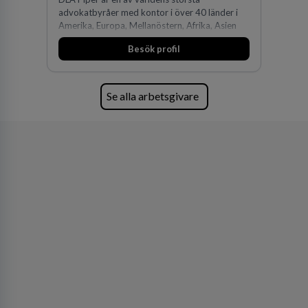
advokatbyråer med kontor i över 40 länder i
Amerika, Europa, Mellanöstern, Afrika, Asien
och Oceanien. Vi är specialister inom
Besök profil
affärsjuridikens alla områden och vi har några
av världens ledande bolag som klienter. Med
fler än 450 jurister på fem kontor i Stockholm,
Köpenhamn, Århus, Oslo och Helsingfors kan vi
Se alla arbetsgivare
på DLA Piper erbjuda våra klienter en unik,
effektiv och gränsöverskridande nordisk
expertis. På vårt kontor i centrala Stockholm är
vi idag drygt 240 medarbetare.