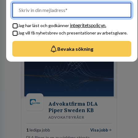
1
lediga jobb
Visa jobb
Finnvedens Lastvagnar startades 1997 när man
särskilde lastvagnsverksamheten från
integritetspolicyn.
Jag har läst och godkänner
personbilar på den dåvarande
huvudanläggningen i Värnamo. Sedan dess har
Jag vill få nyhetsbrev och presentationer av arbetsgivare.
Besök profil
man expanderat kraftigt genom ett antal
förvärv i närliggande distrikt.Idag är bolaget
Bevaka sökning
den största privata återförsäljaren av Volvo
Lastvagnar och finns representerade på 20
orter i södra Sverige.
Advokatfirma DLA
Piper Sweden KB
ADVOKATBYRÅER
1
lediga jobb
Visa jobb
DLA Piper är en av världens största