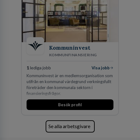
orter i södra Sverige.
Kommuninvest
KOMMUNFINANSIERING
1
lediga jobb
Visa jobb
Kommuninvest är en medlemsorganisation som
utifrån en kommunal värdegrund verkningsfullt
företräder den kommunala sektorn i
finansieringsfrågor.
Besök profil
Se alla arbetsgivare