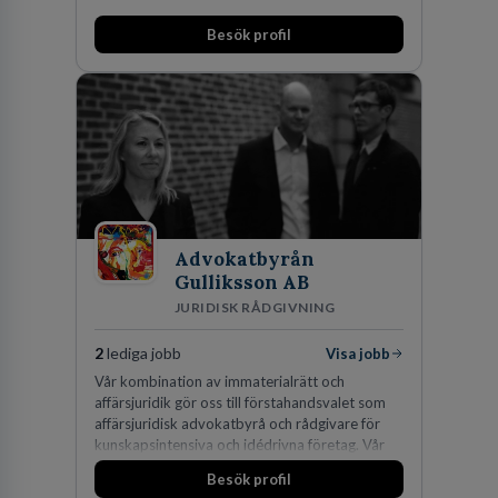
Besök profil
Advokatbyrån
Gulliksson AB
JURIDISK RÅDGIVNING
2
lediga jobb
Visa jobb
Vår kombination av immaterialrätt och
affärsjuridik gör oss till förstahandsvalet som
affärsjuridisk advokatbyrå och rådgivare för
kunskapsintensiva och idédrivna företag. Vår
expertis inom IP-tillgångar har gett oss en
Besök profil
marknadsledande position. Våra klienter väljer