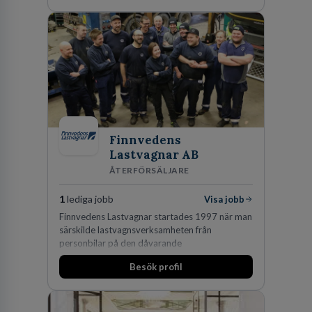
oss för den kompetens som krävs för att
skydda, utveckla och kommersialisera
företagets viktigaste tillgångar.
Finnvedens
Lastvagnar AB
ÅTERFÖRSÄLJARE
1
lediga jobb
Visa jobb
Finnvedens Lastvagnar startades 1997 när man
särskilde lastvagnsverksamheten från
personbilar på den dåvarande
huvudanläggningen i Värnamo. Sedan dess har
Besök profil
man expanderat kraftigt genom ett antal
förvärv i närliggande distrikt.Idag är bolaget
den största privata återförsäljaren av Volvo
Lastvagnar och finns representerade på 20