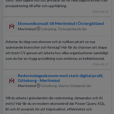
syns? Som säljare hos oss ansvarar du för hela säljprocessen från
prospektering till affär och uppföljning.
2026-08-31
Ekonomikonsult till Meritmind i Östergötland
Meritmind
Linköping, Östergötlands län
Arbetar du idag som ekonom och är nyfiken på att se nya
spännande branscher och företag? Här får du chansen att skapa
ett brett CV genom att arbeta hos olika organisationer samtidigt
som du har en trygg anställning som omfattas av kollektivavtal.
2026-08-17
Redovisningsekonom med stark digital profil,
Göteborg - Meritmind
Meritmind
Göteborg, Västra Götalands län
Vill du arbeta i gränslandet där redovisning, dataanalys och AI
möts? Här får du en modern ekonomiroll där Power Query, SQL,
BI och AI används för att höja kvalitet, effektivitet och