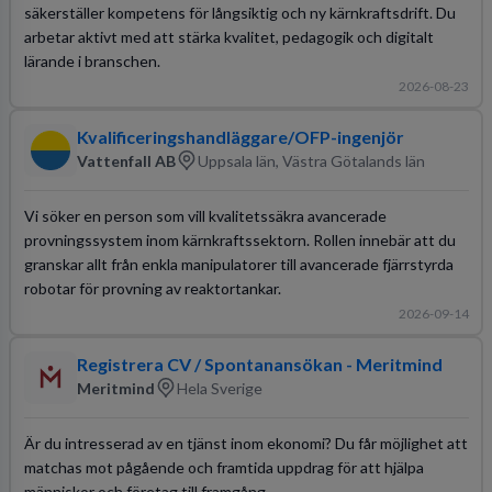
säkerställer kompetens för långsiktig och ny kärnkraftsdrift. Du
arbetar aktivt med att stärka kvalitet, pedagogik och digitalt
lärande i branschen.
2026-08-23
Kvalificeringshandläggare/OFP-ingenjör
Vattenfall AB
Uppsala län, Västra Götalands län
Vi söker en person som vill kvalitetssäkra avancerade
provningssystem inom kärnkraftssektorn. Rollen innebär att du
granskar allt från enkla manipulatorer till avancerade fjärrstyrda
robotar för provning av reaktortankar.
2026-09-14
Registrera CV / Spontanansökan - Meritmind
Meritmind
Hela Sverige
Är du intresserad av en tjänst inom ekonomi? Du får möjlighet att
matchas mot pågående och framtida uppdrag för att hjälpa
människor och företag till framgång.