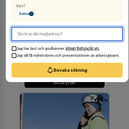
expertis. På vårt kontor i centrala Stockholm är
Vart?
vi idag drygt 240 medarbetare.
Solna
Kommuninvest
KOMMUNFINANSIERING
integritetspolicyn.
Jag har läst och godkänner
1
lediga jobb
Visa jobb
Jag vill få nyhetsbrev och presentationer av arbetsgivare.
Kommuninvest är en medlemsorganisation som
utifrån en kommunal värdegrund verkningsfullt
företräder den kommunala sektorn i
Bevaka sökning
finansieringsfrågor.
Besök profil