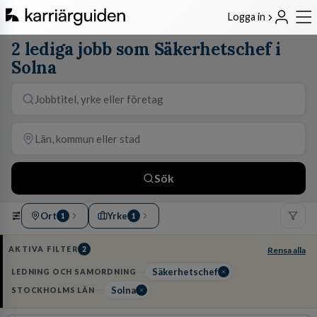
Logga in
2 lediga jobb som Säkerhetschef i
Solna
Sök
Ort
Yrke
1
1
AKTIVA FILTER
2
Rensa alla
Säkerhetschef
LEDNING OCH SAMORDNING
Solna
STOCKHOLMS LÄN