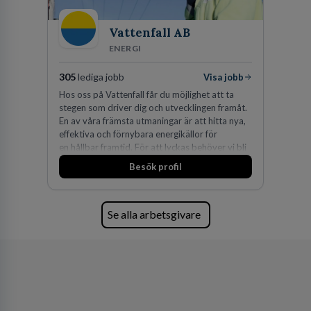
Vattenfall AB
ENERGI
305
lediga jobb
Visa jobb
Hos oss på Vattenfall får du möjlighet att ta
stegen som driver dig och utvecklingen framåt.
En av våra främsta utmaningar är att hitta nya,
effektiva och förnybara energikällor för
en hållbar framtid. För att lyckas behöver vi bli
fler medarbetare som vill göra skillnad.
Besök profil
Se alla arbetsgivare