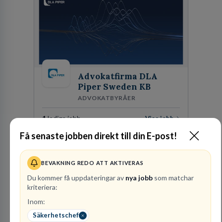
Advokatfirma DLA
Piper Sweden KB
ADVOKATBYRÅER
1
lediga jobb
Visa jobb
DLA Piper är en av världens största
Få senaste jobben direkt till din E-post!
advokatbyråer med kontor i över 40 länder i
Amerika, Europa, Mellanöstern, Afrika, Asien
och Oceanien. Vi är specialister inom
BEVAKNING REDO ATT AKTIVERAS
Besök profil
affärsjuridikens alla områden och vi har några
Du kommer få uppdateringar av
nya jobb
som matchar
av världens ledande bolag som klienter. Med
kriteriera:
fler än 450 jurister på fem kontor i Stockholm,
Köpenhamn, Århus, Oslo och Helsingfors kan vi
Inom:
på DLA Piper erbjuda våra klienter en unik,
Säkerhetschef
effektiv och gränsöverskridande nordisk