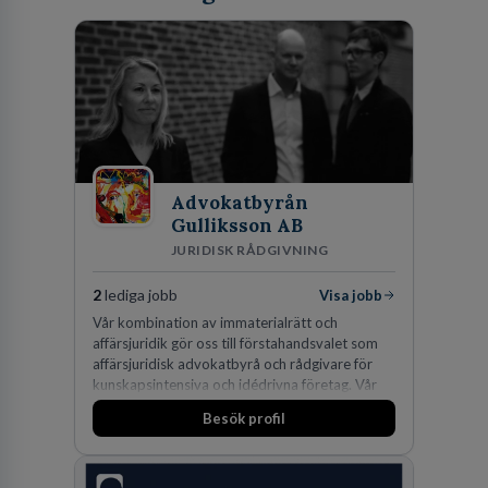
Advokatbyrån
Gulliksson AB
JURIDISK RÅDGIVNING
2
lediga jobb
Visa jobb
Vår kombination av immaterialrätt och
affärsjuridik gör oss till förstahandsvalet som
affärsjuridisk advokatbyrå och rådgivare för
kunskapsintensiva och idédrivna företag. Vår
expertis inom IP-tillgångar har gett oss en
Besök profil
marknadsledande position. Våra klienter väljer
oss för den kompetens som krävs för att
skydda, utveckla och kommersialisera
företagets viktigaste tillgångar.