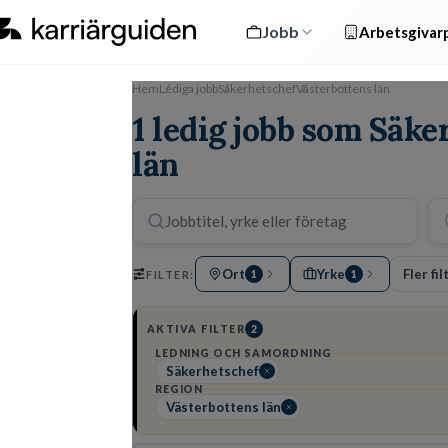
Jobb
Arbetsgivarp
Hem
Lediga jobb
Säkerhetschef
Västerbottens län
1 ledig jobb som Säke
län
Ort
Yrke
Fler fil
FILTER:
1
1
AKTIVA FILTER
2
LEDNING OCH SAMORDNING
Säkerhetschef
REGION
Västerbottens län