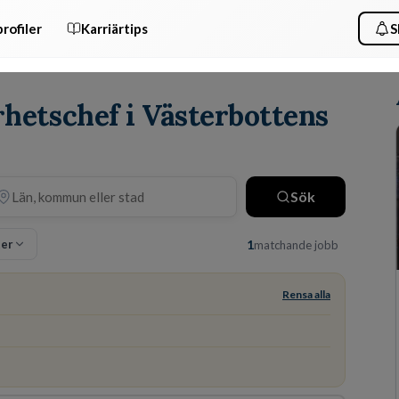
rofiler
Karriärtips
S
rhetschef i Västerbottens
Sök
ter
1
matchande jobb
Rensa alla