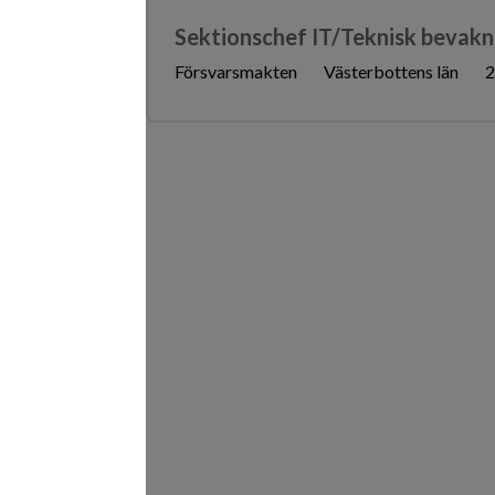
Sektionschef IT/Teknisk bevakn
Försvarsmakten
Västerbottens län
2