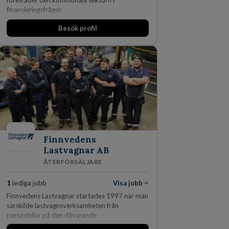
företräder den kommunala sektorn i
finansieringsfrågor.
Besök profil
Finnvedens
Lastvagnar AB
ÅTERFÖRSÄLJARE
1
lediga jobb
Visa jobb
Finnvedens Lastvagnar startades 1997 när man
särskilde lastvagnsverksamheten från
personbilar på den dåvarande
huvudanläggningen i Värnamo. Sedan dess har