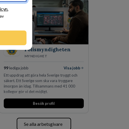
icyn.
 av
Polismyndigheten
MYNDIGHET
99
lediga jobb
Visa jobb
Ett uppdrag att göra hela Sverige tryggt och
säkert. Ett Sverige som ska vara tryggare
imorgon än idag. Tillsammans med 41 000
kollegor gör vi det möjligt.
Besök profil
Se alla arbetsgivare