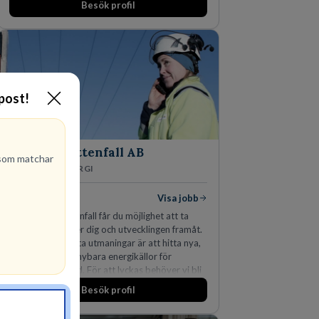
Besök profil
man expanderat kraftigt genom ett antal
förvärv i närliggande distrikt.Idag är bolaget
den största privata återförsäljaren av Volvo
Lastvagnar och finns representerade på 20
orter i södra Sverige.
-post!
Vattenfall AB
om matchar
ENERGI
297
lediga jobb
Visa jobb
Hos oss på Vattenfall får du möjlighet att ta
stegen som driver dig och utvecklingen framåt.
En av våra främsta utmaningar är att hitta nya,
effektiva och förnybara energikällor för
en hållbar framtid. För att lyckas behöver vi bli
fler medarbetare som vill göra skillnad.
Besök profil