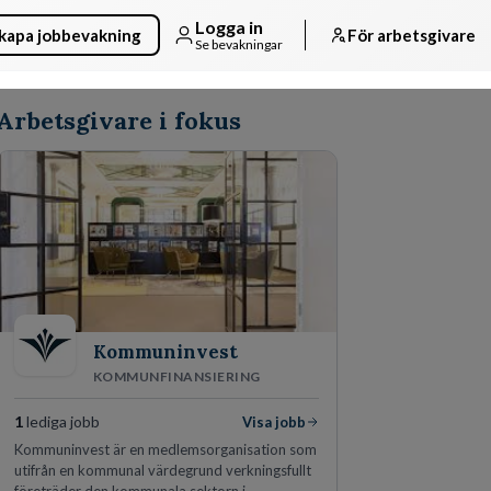
Logga in
kapa jobbevakning
För arbetsgivare
Se bevakningar
Arbetsgivare i fokus
Kommuninvest
KOMMUNFINANSIERING
1
lediga jobb
Visa jobb
Kommuninvest är en medlemsorganisation som
utifrån en kommunal värdegrund verkningsfullt