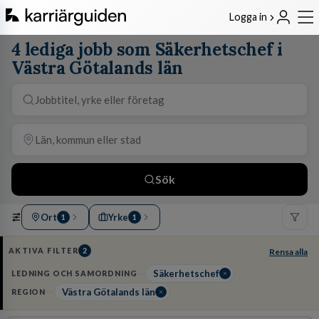
Logga in
4 lediga jobb som Säkerhetschef i
Västra Götalands län
Sök
Ort
Yrke
1
1
AKTIVA FILTER
2
Rensa alla
Säkerhetschef
LEDNING OCH SAMORDNING
Västra Götalands län
REGION