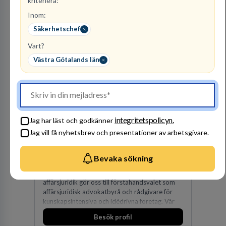
kriteriera:
Inom:
Besök profil
Säkerhetschef
Vart?
Västra Götalands län
Advokatbyrån
integritetspolicyn.
Jag har läst och godkänner
Gulliksson AB
Jag vill få nyhetsbrev och presentationer av arbetsgivare.
JURIDISK RÅDGIVNING
Bevaka sökning
2
lediga jobb
Visa jobb
Vår kombination av immaterialrätt och
affärsjuridik gör oss till förstahandsvalet som
affärsjuridisk advokatbyrå och rådgivare för
kunskapsintensiva och idédrivna företag. Vår
expertis inom IP-tillgångar har gett oss en
Besök profil
marknadsledande position. Våra klienter väljer