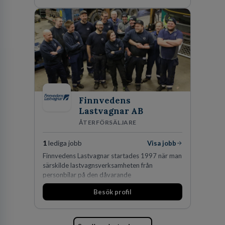
oss för den kompetens som krävs för att
skydda, utveckla och kommersialisera
företagets viktigaste tillgångar.
Finnvedens
Lastvagnar AB
ÅTERFÖRSÄLJARE
1
lediga jobb
Visa jobb
Finnvedens Lastvagnar startades 1997 när man
särskilde lastvagnsverksamheten från
personbilar på den dåvarande
huvudanläggningen i Värnamo. Sedan dess har
Besök profil
man expanderat kraftigt genom ett antal
förvärv i närliggande distrikt.Idag är bolaget
den största privata återförsäljaren av Volvo
Lastvagnar och finns representerade på 20