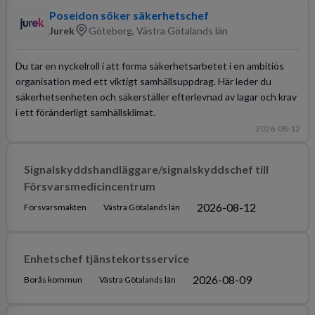
Poseidon söker säkerhetschef
Jurek
Göteborg, Västra Götalands län
Du tar en nyckelroll i att forma säkerhetsarbetet i en ambitiös
organisation med ett viktigt samhällsuppdrag. Här leder du
säkerhetsenheten och säkerställer efterlevnad av lagar och krav
i ett föränderligt samhällsklimat.
2026-08-12
Signalskyddshandläggare/signalskyddschef till
Försvarsmedicincentrum
2026-08-12
Försvarsmakten
Västra Götalands län
Enhetschef tjänstekortsservice
2026-08-09
Borås kommun
Västra Götalands län