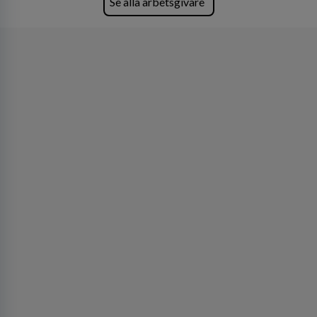
Se alla arbetsgivare
orter i södra Sverige.