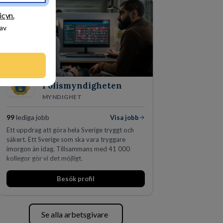
fler än 450 jurister på fem kontor i Stockholm,
Köpenhamn, Århus, Oslo och Helsingfors kan vi
icyn.
på DLA Piper erbjuda våra klienter en unik,
 av
effektiv och gränsöverskridande nordisk
expertis. På vårt kontor i centrala Stockholm är
vi idag drygt 240 medarbetare.
Polismyndigheten
MYNDIGHET
99
lediga jobb
Visa jobb
Ett uppdrag att göra hela Sverige tryggt och
säkert. Ett Sverige som ska vara tryggare
imorgon än idag. Tillsammans med 41 000
kollegor gör vi det möjligt.
Besök profil
Se alla arbetsgivare