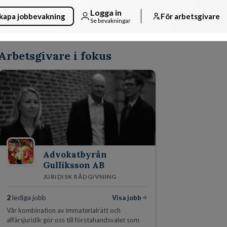
Logga in
kapa jobbevakning
För arbetsgivare
Se bevakningar
Arbetsgivare i fokus
Advokatbyrån
Gulliksson AB
JURIDISK RÅDGIVNING
2
lediga jobb
Visa jobb
Vår kombination av immaterialrätt och
affärsjuridik gör oss till förstahandsvalet som