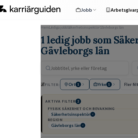
Jobb
Arbetsgivarp
Hem
Lediga jobb
Säkerhetsinspektör
Gävleborgs län
1 ledig jobb som Säke
Gävleborgs län
Ort
Yrke
Fler fil
FILTER:
1
1
AKTIVA FILTER
2
FYSISK SÄKERHET OCH BEVAKNING
Säkerhetsinspektör
REGION
Gävleborgs län