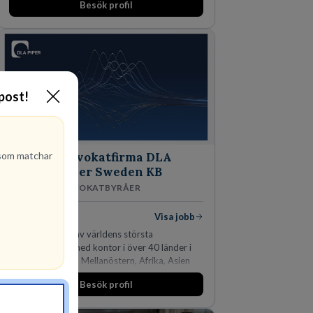
Besök profil
man expanderat kraftigt genom ett antal
förvärv i närliggande distrikt.Idag är bolaget
den största privata återförsäljaren av Volvo
Lastvagnar och finns representerade på 20
orter i södra Sverige.
-post!
om matchar
Advokatfirma DLA
Piper Sweden KB
ADVOKATBYRÅER
1
lediga jobb
Visa jobb
DLA Piper är en av världens största
advokatbyråer med kontor i över 40 länder i
Amerika, Europa, Mellanöstern, Afrika, Asien
och Oceanien. Vi är specialister inom
Besök profil
affärsjuridikens alla områden och vi har några
av världens ledande bolag som klienter. Med