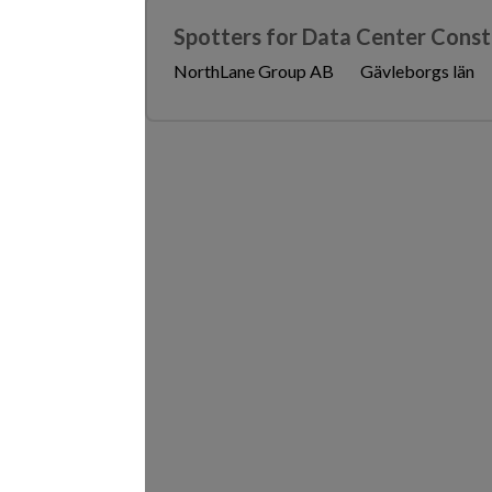
Spotters for Data Center Constr
NorthLane Group AB
Gävleborgs län