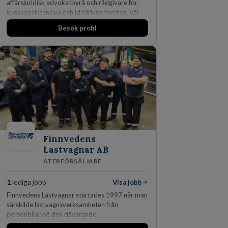
affärsjuridisk advokatbyrå och rådgivare för
kunskapsintensiva och idédrivna företag. Vår
expertis inom IP-tillgångar har gett oss en
Besök profil
marknadsledande position. Våra klienter väljer
oss för den kompetens som krävs för att
skydda, utveckla och kommersialisera
företagets viktigaste tillgångar.
Finnvedens
Lastvagnar AB
ÅTERFÖRSÄLJARE
1
lediga jobb
Visa jobb
Finnvedens Lastvagnar startades 1997 när man
särskilde lastvagnsverksamheten från
personbilar på den dåvarande
huvudanläggningen i Värnamo. Sedan dess har