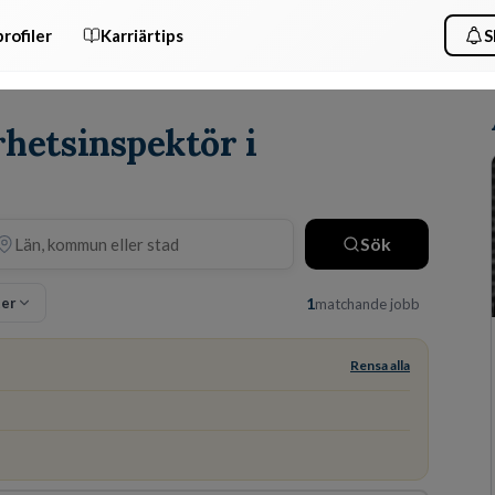
rofiler
Karriärtips
S
rhetsinspektör i
Sök
ter
1
matchande jobb
Rensa alla