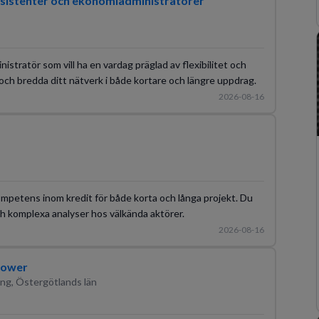
sistenter och ekonomiadministratörer
stratör som vill ha en vardag präglad av flexibilitet och
 och bredda ditt nätverk i både kortare och längre uppdrag.
2026-08-16
kompetens inom kredit för både korta och långa projekt. Du
och komplexa analyser hos välkända aktörer.
2026-08-16
 Power
ng, Östergötlands län