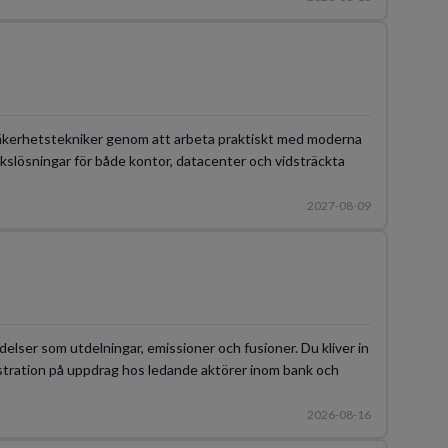
m säkerhetstekniker genom att arbeta praktiskt med moderna
kslösningar för både kontor, datacenter och vidsträckta
2027-08-09
lser som utdelningar, emissioner och fusioner. Du kliver in
istration på uppdrag hos ledande aktörer inom bank och
2026-08-16