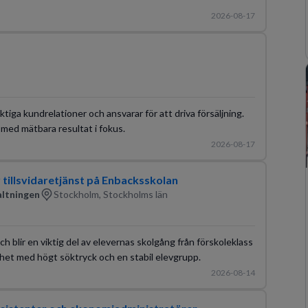
2026-08-17
ga kundrelationer och ansvarar för att driva försäljning.
o med mätbara resultat i fokus.
2026-08-17
r tillsvidaretjänst på Enbacksskolan
altningen
Stockholm, Stockholms län
h blir en viktig del av elevernas skolgång från förskoleklass
amhet med högt söktryck och en stabil elevgrupp.
2026-08-14