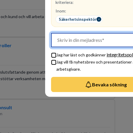
kriteriera:
Inom:
och kund och vill arbeta i en ledande och operativ roll i
Säkerhetsinspektör
2026-08-17
roller
integritetspol
Jag har läst och godkänner
Jag vill få nyhetsbrev och presentationer
arbetsgivare.
eslutsfattande genom att säkerställa hög kvalitet i den
 du stöttar verksamheten med ekonomiska beslutsunderlag
Bevaka sökning
2026-08-16
onsult
än