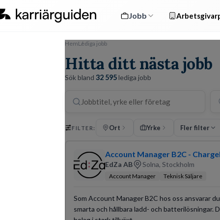
Jobb
Arbetsgivarp
Hem
Lediga jobb
Hitta ditt nästa jobb
Sök bland
32 595
lediga jobb
Ort
Yrke
Fler filter
FILTER:
Account Manager B2C - Charg
EdZa AB
Solna, Stockholm
Account Manager
Teknisk Säljare
Som Account Manager B2C hos oss ansvarar du
smarta och hållbara ladd- och batterilösningar. D
bolag i stark tillväxt.