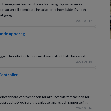
ch energisektorn och ha en fast ledig dag varje vecka? I
ceinsatser till kompletta installationer inom både låg- och
at gäng.
2026-08-17
mande uppdrag
gga erfarenhet och bidra med värde direkt ute hos kund.
2026-08-16
Controller
arbetar nära verksamheten för att utveckla förståelsen för
r stödja budget- och prognosarbete, analys och rapportering.
2026-08-16