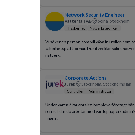
Network Security Engineer
Vattenfall AB
Solna, Stockholm
IT Säkerhet
Nätverkstekniker
Vi söker en person som vill växa in i rollen so
säkerhetsplattformar. Du utvecklar säkra nätver
nätverk.
Corporate Actions
Jurek
Stockholm, Stockholms län
Controller
Administratör
Under våren ökar antalet komplexa företagshände
i en roll där du arbetar med värdepappersadmin
finans.