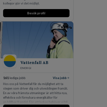
kollegor gör vi det möjligt.
Besök profil
Vattenfall AB
ENERGI
161
lediga jobb
Visa jobb
Hos oss på Vattenfall får du möjlighet att ta
stegen som driver dig och utvecklingen framåt.
En av våra främsta utmaningar är att hitta nya,
effektiva och förnybara energikällor för
en hållbar framtid. För att lyckas behöver vi bli
fler medarbetare som vill göra skillnad.