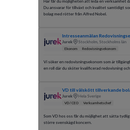
Här får du möjligheten att leda en verksamhet dä
Du ansvarar för tillväxt och kvalitet samtidigt s
bolag med rötter från Alfred Nobel.
Intresseanmälan Redovisning
Jurek
Stockholm, Stockholms län
Ekonom
Redovisningsekonom
Vi söker en redovisningsekonom som är tillgängli
en roll där du sköter kvalificerad redovisning o
VD till välskött tillverkande bol
Jurek
Hela Sverige
VD / CEO
Verksamhetschef
Som VD hos oss får du möjlighet att sätta tydlig
större svenskägd koncern.