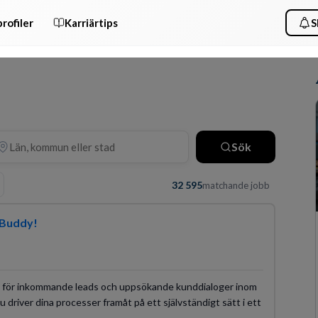
rofiler
Karriärtips
S
Sök
32 595
matchande jobb
eBuddy!
 för inkommande leads och uppsökande kunddialoger inom
u driver dina processer framåt på ett självständigt sätt i ett