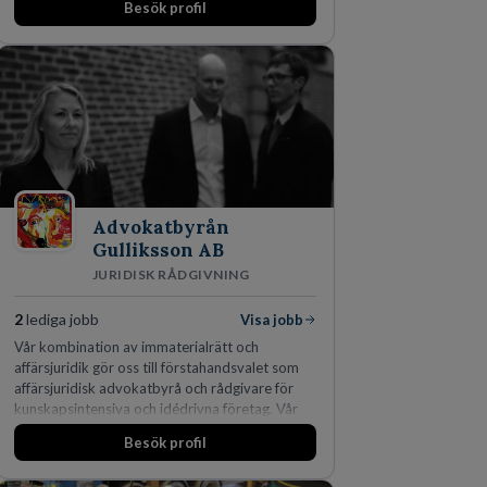
Besök profil
Advokatbyrån
Gulliksson AB
JURIDISK RÅDGIVNING
2
lediga jobb
Visa jobb
Vår kombination av immaterialrätt och
affärsjuridik gör oss till förstahandsvalet som
affärsjuridisk advokatbyrå och rådgivare för
kunskapsintensiva och idédrivna företag. Vår
expertis inom IP-tillgångar har gett oss en
Besök profil
marknadsledande position. Våra klienter väljer
oss för den kompetens som krävs för att