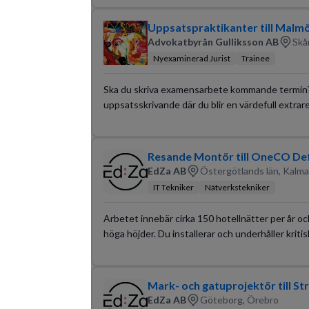
Uppsatspraktikanter till Malm
Advokatbyrån Gulliksson AB
Skå
Nyexaminerad Jurist
Trainee
Ska du skriva examensarbete kommande termin? H
uppsatsskrivande där du blir en värdefull extrar
Resande Montör till OneCO De
EdZa AB
Östergötlands län, Kalma
IT Tekniker
Nätverkstekniker
Arbetet innebär cirka 150 hotellnätter per år och 
höga höjder. Du installerar och underhåller kritis
Mark- och gatuprojektör till St
EdZa AB
Göteborg, Örebro