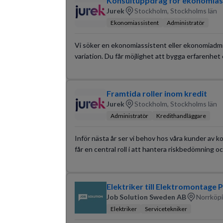
Konsultuppdrag för ekonomias
Jurek
Stockholm, Stockholms län
Ekonomiassistent
Administratör
Vi söker en ekonomiassistent eller ekonomiadmini
variation. Du får möjlighet att bygga erfarenhet
Framtida roller inom kredit
Jurek
Stockholm, Stockholms län
Administratör
Kredithandläggare
Inför nästa år ser vi behov hos våra kunder av 
får en central roll i att hantera riskbedömning 
Elektriker till Elektromontage
Job Solution Sweden AB
Norrköpi
Elektriker
Servicetekniker