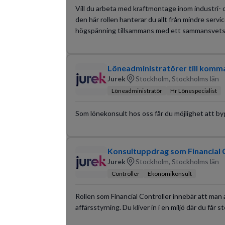
Vill du arbeta med kraftmontage inom industri- o
den här rollen hanterar du allt från mindre servi
högspänning tillsammans med ett sammansvets
Löneadministratörer till kom
Jurek
Stockholm, Stockholms län
Löneadministratör
Hr Lönespecialist
Som lönekonsult hos oss får du möjlighet att by
Konsultuppdrag som Financial 
Jurek
Stockholm, Stockholms län
Controller
Ekonomikonsult
Rollen som Financial Controller innebär att man 
affärsstyrning. Du kliver in i en miljö där du få