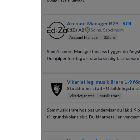
Account Manager B2B - ROI
EdZa AB
Solna, Stockholm
Account Manager
Säljare
Som Account Manager hos oss bygger du långsikti
Du hjälper företag att stärka sin digitala närvar
Vikariat leg. musiklärare 1-9 fö
Stockholms stad - Utbildningsförv
Vikarietjänster
Musiklärare
Som musiklärare hos oss undervisar du i åk 1-9 oc
till grundskolans slut. Du får arbeta i en verks