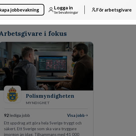
Logga in
kapa jobbevakning
För arbetsgivare
Se bevakningar
Arbetsgivare i fokus
Polismyndigheten
MYNDIGHET
92
lediga jobb
Visa jobb
Ett uppdrag att göra hela Sverige tryggt och
säkert. Ett Sverige som ska vara tryggare
imorgon än idag. Tillsammans med 41 000