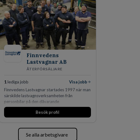
skydda, utveckla och kommersialisera
företagets viktigaste tillgångar.
Finnvedens
Lastvagnar AB
ÅTERFÖRSÄLJARE
1
lediga jobb
Visa jobb
Finnvedens Lastvagnar startades 1997 när man
särskilde lastvagnsverksamheten från
personbilar på den dåvarande
huvudanläggningen i Värnamo. Sedan dess har
Besök profil
man expanderat kraftigt genom ett antal
förvärv i närliggande distrikt.Idag är bolaget
den största privata återförsäljaren av Volvo
Lastvagnar och finns representerade på 20
Se alla arbetsgivare
orter i södra Sverige.