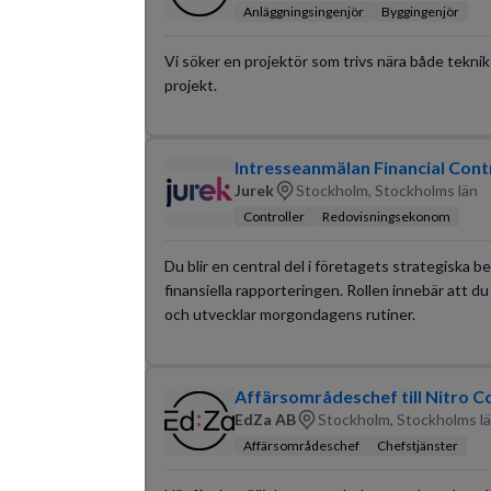
Anläggningsingenjör
Byggingenjör
Vi söker en projektör som trivs nära både teknik 
projekt.
Intresseanmälan Financial Cont
Jurek
Stockholm, Stockholms län
Controller
Redovisningsekonom
Du blir en central del i företagets strategiska b
finansiella rapporteringen. Rollen innebär att
och utvecklar morgondagens rutiner.
Affärsområdeschef till Nitro C
EdZa AB
Stockholm, Stockholms l
Affärsområdeschef
Chefstjänster