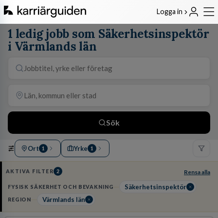
Logga in
1 ledig jobb som Säkerhetsinspektör
i Värmlands län
Sök
Ort
Yrke
1
1
AKTIVA FILTER
2
Rensa alla
Säkerhetsinspektör
FYSISK SÄKERHET OCH BEVAKNING
Värmlands län
REGION