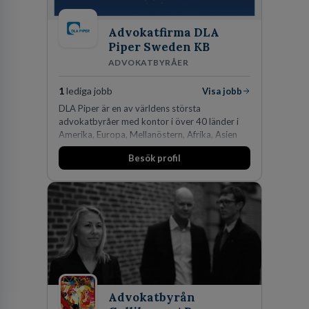
Advokatfirma DLA
Piper Sweden KB
ADVOKATBYRÅER
1
lediga jobb
Visa jobb
DLA Piper är en av världens största
advokatbyråer med kontor i över 40 länder i
Amerika, Europa, Mellanöstern, Afrika, Asien
och Oceanien. Vi är specialister inom
Besök profil
affärsjuridikens alla områden och vi har några
av världens ledande bolag som klienter. Med
fler än 450 jurister på fem kontor i Stockholm,
Köpenhamn, Århus, Oslo och Helsingfors kan vi
på DLA Piper erbjuda våra klienter en unik,
effektiv och gränsöverskridande nordisk
expertis. På vårt kontor i centrala Stockholm är
vi idag drygt 240 medarbetare.
Advokatbyrån