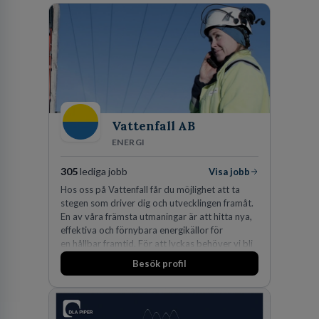
Vattenfall AB
ENERGI
305
lediga jobb
Visa jobb
Hos oss på Vattenfall får du möjlighet att ta
stegen som driver dig och utvecklingen framåt.
En av våra främsta utmaningar är att hitta nya,
effektiva och förnybara energikällor för
en hållbar framtid. För att lyckas behöver vi bli
fler medarbetare som vill göra skillnad.
Besök profil