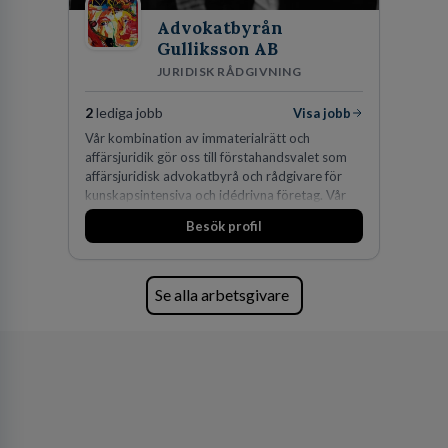
Advokatbyrån
Gulliksson AB
JURIDISK RÅDGIVNING
2
lediga jobb
Visa jobb
Vår kombination av immaterialrätt och
affärsjuridik gör oss till förstahandsvalet som
affärsjuridisk advokatbyrå och rådgivare för
kunskapsintensiva och idédrivna företag. Vår
expertis inom IP-tillgångar har gett oss en
Besök profil
marknadsledande position. Våra klienter väljer
oss för den kompetens som krävs för att
skydda, utveckla och kommersialisera
företagets viktigaste tillgångar.
Se alla arbetsgivare