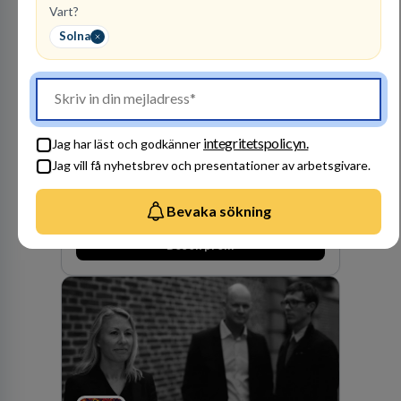
vi idag drygt 240 medarbetare.
Vart?
Solna
Kommuninvest
KOMMUNFINANSIERING
1
lediga jobb
Visa jobb
integritetspolicyn.
Jag har läst och godkänner
Kommuninvest är en medlemsorganisation som
Jag vill få nyhetsbrev och presentationer av arbetsgivare.
utifrån en kommunal värdegrund verkningsfullt
företräder den kommunala sektorn i
Bevaka sökning
finansieringsfrågor.
Besök profil