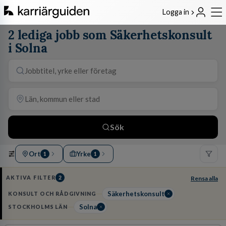
Logga in
2 lediga jobb som Säkerhetskonsult
i Solna
Sök
Ort
Yrke
1
1
AKTIVA FILTER
2
Rensa alla
Säkerhetskonsult
KONSULT OCH RÅDGIVNING
Solna
STOCKHOLMS LÄN