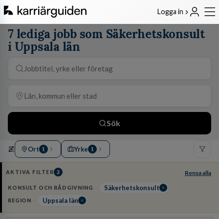
Logga in
7 lediga jobb som Säkerhetskonsult
i Uppsala län
Sök
Ort
Yrke
1
1
AKTIVA FILTER
2
Rensa alla
Säkerhetskonsult
KONSULT OCH RÅDGIVNING
Uppsala län
REGION