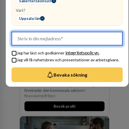
Säkerhetskonsult
Vart?
Uppsala län
integritetspolicyn.
Jag har läst och godkänner
Kommuninvest
Jag vill få nyhetsbrev och presentationer av arbetsgivare.
KOMMUNFINANSIERING
1
lediga jobb
Visa jobb
Bevaka sökning
Kommuninvest är en medlemsorganisation som
utifrån en kommunal värdegrund verkningsfullt
företräder den kommunala sektorn i
finansieringsfrågor.
Besök profil