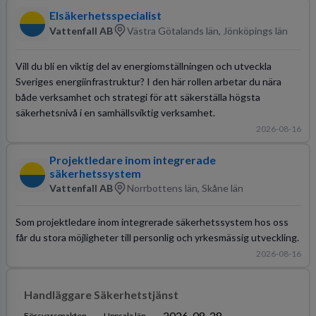
Elsäkerhetsspecialist
Vattenfall AB
Västra Götalands län, Jönköpings län
Vill du bli en viktig del av energiomställningen och utveckla
Sveriges energiinfrastruktur? I den här rollen arbetar du nära
både verksamhet och strategi för att säkerställa högsta
säkerhetsnivå i en samhällsviktig verksamhet.
2026-08-16
Projektledare inom integrerade
säkerhetssystem
Vattenfall AB
Norrbottens län, Skåne län
Som projektledare inom integrerade säkerhetssystem hos oss
får du stora möjligheter till personlig och yrkesmässig utveckling.
2026-08-16
Handläggare Säkerhetstjänst
2026-08-28
Försvarsmakten
Uppsala län