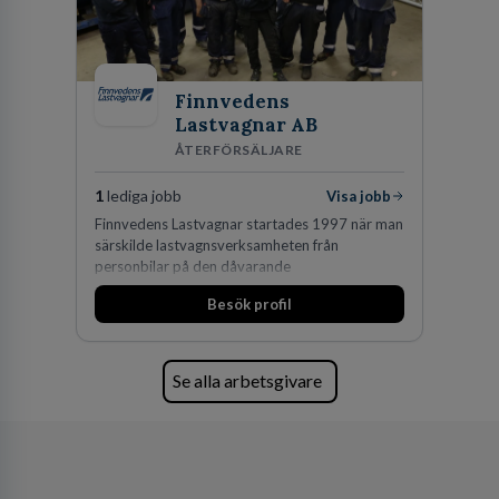
Finnvedens
Lastvagnar AB
ÅTERFÖRSÄLJARE
1
lediga jobb
Visa jobb
Finnvedens Lastvagnar startades 1997 när man
särskilde lastvagnsverksamheten från
personbilar på den dåvarande
huvudanläggningen i Värnamo. Sedan dess har
Besök profil
man expanderat kraftigt genom ett antal
förvärv i närliggande distrikt.Idag är bolaget
den största privata återförsäljaren av Volvo
Lastvagnar och finns representerade på 20
Se alla arbetsgivare
orter i södra Sverige.