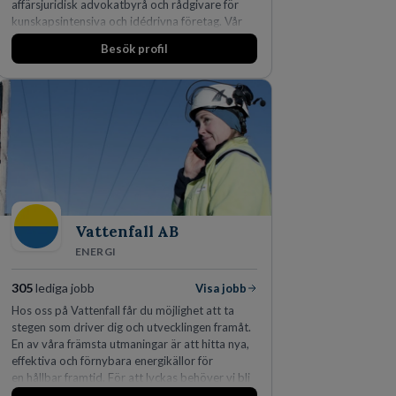
affärsjuridisk advokatbyrå och rådgivare för
kunskapsintensiva och idédrivna företag. Vår
expertis inom IP-tillgångar har gett oss en
Besök profil
marknadsledande position. Våra klienter väljer
oss för den kompetens som krävs för att
skydda, utveckla och kommersialisera
företagets viktigaste tillgångar.
Vattenfall AB
ENERGI
305
lediga jobb
Visa jobb
Hos oss på Vattenfall får du möjlighet att ta
stegen som driver dig och utvecklingen framåt.
En av våra främsta utmaningar är att hitta nya,
effektiva och förnybara energikällor för
en hållbar framtid. För att lyckas behöver vi bli
fler medarbetare som vill göra skillnad.