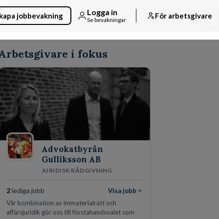
Logga in
kapa jobbevakning
För arbetsgivare
Se bevakningar
Arbetsgivare i fokus
Advokatbyrån
Gulliksson AB
JURIDISK RÅDGIVNING
2
lediga jobb
Visa jobb
Vår kombination av immaterialrätt och
affärsjuridik gör oss till förstahandsvalet som