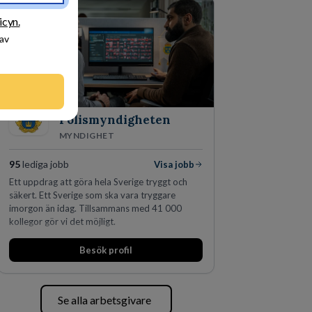
den största privata återförsäljaren av Volvo
Lastvagnar och finns representerade på 20
icyn.
orter i södra Sverige.
 av
Polismyndigheten
MYNDIGHET
95
lediga jobb
Visa jobb
Ett uppdrag att göra hela Sverige tryggt och
säkert. Ett Sverige som ska vara tryggare
imorgon än idag. Tillsammans med 41 000
kollegor gör vi det möjligt.
Besök profil
Se alla arbetsgivare