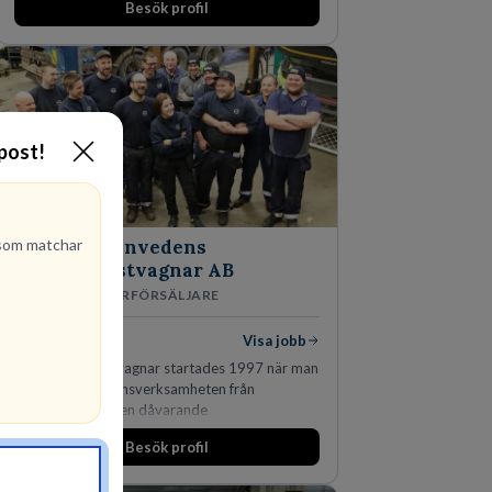
Besök profil
-post!
om matchar
Finnvedens
Lastvagnar AB
ÅTERFÖRSÄLJARE
1
lediga jobb
Visa jobb
Finnvedens Lastvagnar startades 1997 när man
särskilde lastvagnsverksamheten från
personbilar på den dåvarande
huvudanläggningen i Värnamo. Sedan dess har
Besök profil
man expanderat kraftigt genom ett antal
förvärv i närliggande distrikt.Idag är bolaget