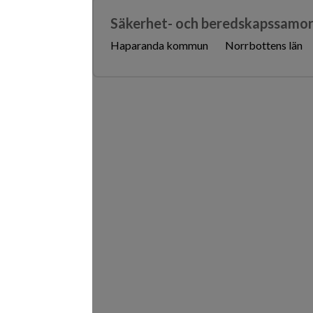
Säkerhet- och beredskapssamo
Haparanda kommun
Norrbottens län