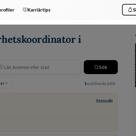
rofiler
Karriärtips
S
rhetskoordinator i
Sök
ter
1
matchande jobb
Rensa alla