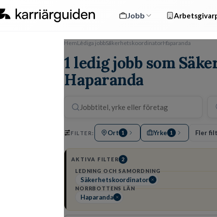
Jobb
Arbetsgivarp
Hem
Lediga jobb
Säkerhetskoordinator
Haparanda
1 ledig jobb som Säke
Haparanda
Ort
Yrke
Fler fil
FILTER:
1
1
AKTIVA FILTER
2
LEDNING OCH SAMORDNING
Säkerhetskoordinator
NORRBOTTENS LÄN
Haparanda