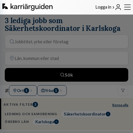
Logga in
3 lediga jobb som
Säkerhetskoordinator i Karlskoga
Sök
Ort
Yrke
1
1
AKTIVA FILTER
2
Rensa alla
Säkerhetskoordinator
LEDNING OCH SAMORDNING
Karlskoga
ÖREBRO LÄN