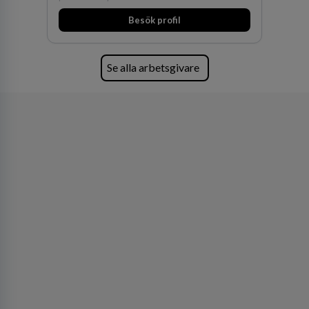
huvudanläggningen i Värnamo. Sedan dess har
Besök profil
man expanderat kraftigt genom ett antal
förvärv i närliggande distrikt.Idag är bolaget
den största privata återförsäljaren av Volvo
Lastvagnar och finns representerade på 20
Se alla arbetsgivare
orter i södra Sverige.