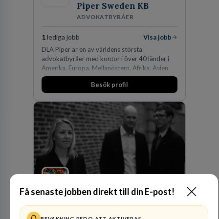
Piper Sweden KB
ADVOKATBYRÅER
1
lediga jobb
Visa jobb
DLA Piper är en av världens största
advokatbyråer med kontor i över 40 länder i
Amerika, Europa, Mellanöstern, Afrika, Asien
och Oceanien. Vi är specialister inom
Besök profil
affärsjuridikens alla områden och vi har några
av världens ledande bolag som klienter. Med
fler än 450 jurister på fem kontor i Stockholm,
Köpenhamn, Århus, Oslo och Helsingfors kan vi
på DLA Piper erbjuda våra klienter en unik,
effektiv och gränsöverskridande nordisk
expertis. På vårt kontor i centrala Stockholm är
vi idag drygt 240 medarbetare.
Advokatbyrån
Få senaste jobben direkt till din E-post!
Gulliksson AB
JURIDISK RÅDGIVNING
BEVAKNING REDO ATT AKTIVERAS