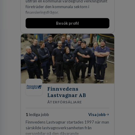
utifrån en kommunal värdegrund verkningsfullt
företräder den kommunala sektorn i
finansieringsfrågor.
Besök profil
Finnvedens
Lastvagnar AB
ÅTERFÖRSÄLJARE
1
lediga jobb
Visa jobb
Finnvedens Lastvagnar startades 1997 när man
särskilde lastvagnsverksamheten från
personbilar på den dåvarande