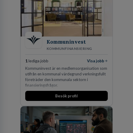
på DLA Piper erbjuda våra klienter en unik,
effektiv och gränsöverskridande nordisk
expertis. På vårt kontor i centrala Stockholm är
vi idag drygt 240 medarbetare.
Kommuninvest
KOMMUNFINANSIERING
1
lediga jobb
Visa jobb
Kommuninvest är en medlemsorganisation som
utifrån en kommunal värdegrund verkningsfullt
företräder den kommunala sektorn i
finansieringsfrågor.
Besök profil