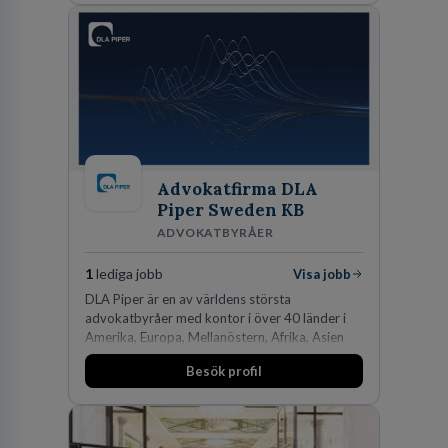
Advokatfirma DLA
Piper Sweden KB
ADVOKATBYRÅER
1
lediga jobb
Visa jobb
DLA Piper är en av världens största
advokatbyråer med kontor i över 40 länder i
Amerika, Europa, Mellanöstern, Afrika, Asien
och Oceanien. Vi är specialister inom
Besök profil
affärsjuridikens alla områden och vi har några
av världens ledande bolag som klienter. Med
fler än 450 jurister på fem kontor i Stockholm,
Köpenhamn, Århus, Oslo och Helsingfors kan vi