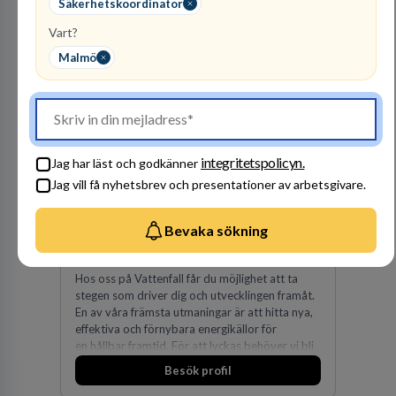
Säkerhetskoordinator
Arbetsgivare i fokus
Vart?
Malmö
integritetspolicyn.
Jag har läst och godkänner
Jag vill få nyhetsbrev och presentationer av arbetsgivare.
Vattenfall AB
ENERGI
Bevaka sökning
300
lediga jobb
Visa jobb
Hos oss på Vattenfall får du möjlighet att ta
stegen som driver dig och utvecklingen framåt.
En av våra främsta utmaningar är att hitta nya,
effektiva och förnybara energikällor för
en hållbar framtid. För att lyckas behöver vi bli
fler medarbetare som vill göra skillnad.
Besök profil