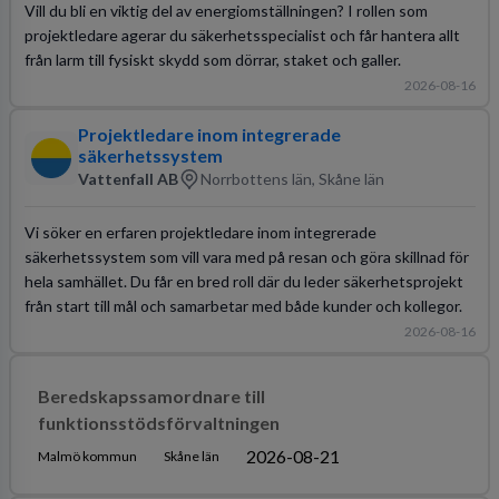
Vill du bli en viktig del av energiomställningen? I rollen som
projektledare agerar du säkerhetsspecialist och får hantera allt
från larm till fysiskt skydd som dörrar, staket och galler.
2026-08-16
Projektledare inom integrerade
säkerhetssystem
Vattenfall AB
Norrbottens län, Skåne län
Vi söker en erfaren projektledare inom integrerade
säkerhetssystem som vill vara med på resan och göra skillnad för
hela samhället. Du får en bred roll där du leder säkerhetsprojekt
från start till mål och samarbetar med både kunder och kollegor.
2026-08-16
Beredskapssamordnare till
funktionsstödsförvaltningen
2026-08-21
Malmö kommun
Skåne län