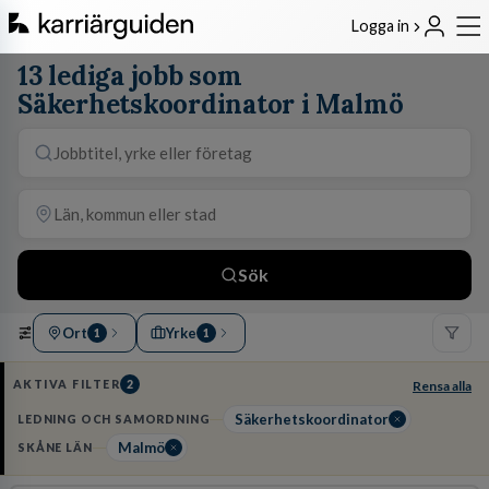
Logga in
13 lediga jobb som
Säkerhetskoordinator i Malmö
Sök
Ort
Yrke
1
1
AKTIVA FILTER
2
Rensa alla
Säkerhetskoordinator
LEDNING OCH SAMORDNING
Malmö
SKÅNE LÄN