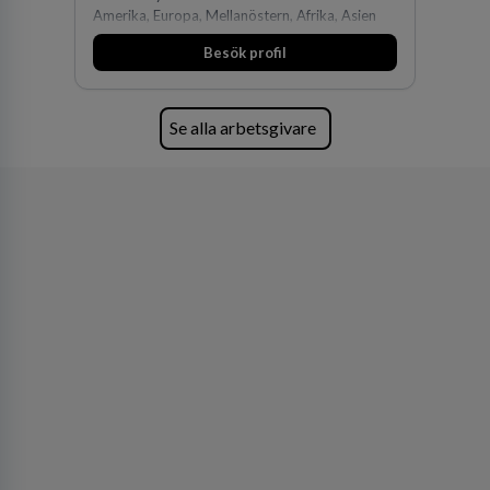
Amerika, Europa, Mellanöstern, Afrika, Asien
och Oceanien. Vi är specialister inom
Besök profil
affärsjuridikens alla områden och vi har några
av världens ledande bolag som klienter. Med
fler än 450 jurister på fem kontor i Stockholm,
Köpenhamn, Århus, Oslo och Helsingfors kan vi
Se alla arbetsgivare
på DLA Piper erbjuda våra klienter en unik,
effektiv och gränsöverskridande nordisk
expertis. På vårt kontor i centrala Stockholm är
vi idag drygt 240 medarbetare.