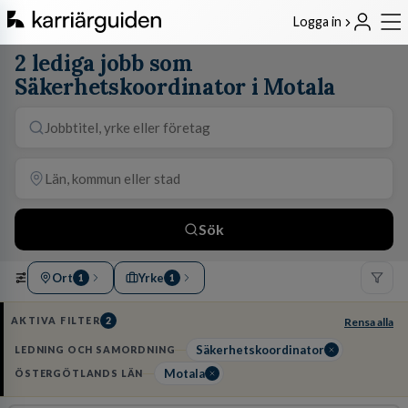
Logga in
2 lediga jobb som
Säkerhetskoordinator i Motala
Sök
Ort
Yrke
1
1
AKTIVA FILTER
2
Rensa alla
Säkerhetskoordinator
LEDNING OCH SAMORDNING
Motala
ÖSTERGÖTLANDS LÄN