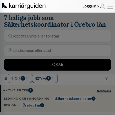
Logga in
7 lediga jobb som
Säkerhetskoordinator i Örebro län
Sök
Ort
Yrke
1
1
AKTIVA FILTER
2
Rensa alla
Säkerhetskoordinator
LEDNING OCH SAMORDNING
Örebro län
REGION