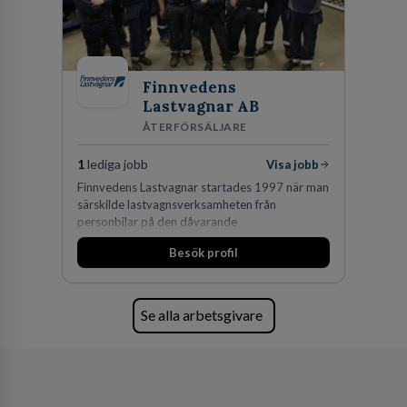
vi idag drygt 240 medarbetare.
Finnvedens
Lastvagnar AB
ÅTERFÖRSÄLJARE
1
lediga jobb
Visa jobb
Finnvedens Lastvagnar startades 1997 när man
särskilde lastvagnsverksamheten från
personbilar på den dåvarande
huvudanläggningen i Värnamo. Sedan dess har
Besök profil
man expanderat kraftigt genom ett antal
förvärv i närliggande distrikt.Idag är bolaget
den största privata återförsäljaren av Volvo
Lastvagnar och finns representerade på 20
Se alla arbetsgivare
orter i södra Sverige.