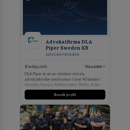
Advokatfirma DLA
Piper Sweden KB
ADVOKATBYRÅER
1
lediga jobb
Visa jobb
DLA Piper är en av världens största
advokatbyråer med kontor i över 40 länder i
Amerika, Europa, Mellanöstern, Afrika, Asien
och Oceanien. Vi är specialister inom
Besök profil
affärsjuridikens alla områden och vi har några
av världens ledande bolag som klienter. Med
fler än 450 jurister på fem kontor i Stockholm,
Köpenhamn, Århus, Oslo och Helsingfors kan vi
på DLA Piper erbjuda våra klienter en unik,
effektiv och gränsöverskridande nordisk
expertis. På vårt kontor i centrala Stockholm är