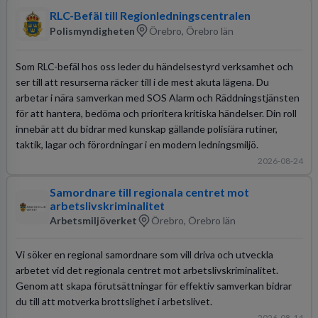
RLC-Befäl till Regionledningscentralen
Polismyndigheten
Örebro, Örebro län
Som RLC-befäl hos oss leder du händelsestyrd verksamhet och
ser till att resurserna räcker till i de mest akuta lägena. Du
arbetar i nära samverkan med SOS Alarm och Räddningstjänsten
för att hantera, bedöma och prioritera kritiska händelser. Din roll
innebär att du bidrar med kunskap gällande polisiära rutiner,
taktik, lagar och förordningar i en modern ledningsmiljö.
2026-08-24
Samordnare till regionala centret mot
arbetslivskriminalitet
Arbetsmiljöverket
Örebro, Örebro län
Vi söker en regional samordnare som vill driva och utveckla
arbetet vid det regionala centret mot arbetslivskriminalitet.
Genom att skapa förutsättningar för effektiv samverkan bidrar
du till att motverka brottslighet i arbetslivet.
2026-08-14