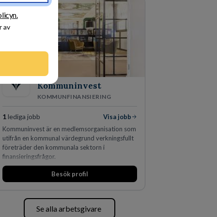
skydda, utveckla och kommersialisera
företagets viktigaste tillgångar.
licyn.
r av
Kommuninvest
KOMMUNFINANSIERING
1
lediga jobb
Visa jobb
Kommuninvest är en medlemsorganisation som
utifrån en kommunal värdegrund verkningsfullt
företräder den kommunala sektorn i
finansieringsfrågor.
Besök profil
Se alla arbetsgivare