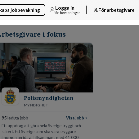
Logga in
kapa jobbevakning
För arbetsgivare
Se bevakningar
rbetsgivare i fokus
Polismyndigheten
MYNDIGHET
95
lediga jobb
Visa jobb
Ett uppdrag att göra hela Sverige tryggt och
säkert. Ett Sverige som ska vara tryggare
imorgon än idag. Tillsammans med 41 000