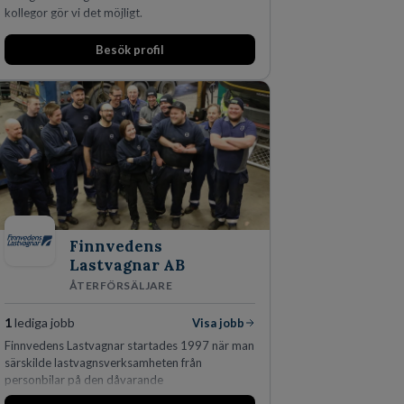
kollegor gör vi det möjligt.
Besök profil
Finnvedens
Lastvagnar AB
ÅTERFÖRSÄLJARE
1
lediga jobb
Visa jobb
Finnvedens Lastvagnar startades 1997 när man
särskilde lastvagnsverksamheten från
personbilar på den dåvarande
huvudanläggningen i Värnamo. Sedan dess har