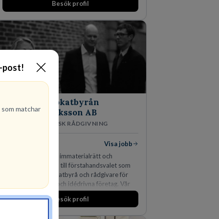
Besök profil
man expanderat kraftigt genom ett antal
förvärv i närliggande distrikt.Idag är bolaget
den största privata återförsäljaren av Volvo
Lastvagnar och finns representerade på 20
orter i södra Sverige.
E-post!
Advokatbyrån
b
som matchar
Gulliksson AB
JURIDISK RÅDGIVNING
2
lediga jobb
Visa jobb
Vår kombination av immaterialrätt och
affärsjuridik gör oss till förstahandsvalet som
affärsjuridisk advokatbyrå och rådgivare för
kunskapsintensiva och idédrivna företag. Vår
expertis inom IP-tillgångar har gett oss en
Besök profil
marknadsledande position. Våra klienter väljer
oss för den kompetens som krävs för att