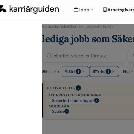
Jobb
Arbetsgivarp
Hem
Lediga jobb
Säkerhetskoordinator
Svalöv
lediga jobb som Säke
Ort
Yrke
Fler f
FILTER:
1
1
AKTIVA FILTER
2
LEDNING OCH SAMORDNING
Säkerhetskoordinator
SKÅNE LÄN
Svalöv