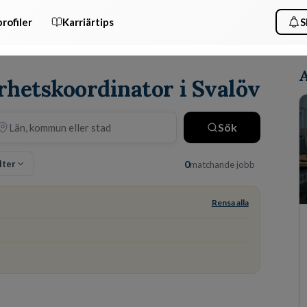
rofiler
Karriärtips
S
A
rhetskoordinator i Svalöv
Sök
ilter
0
matchande jobb
Rensa alla