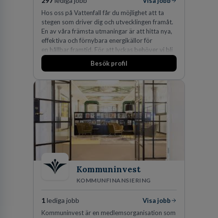
297
lediga jobb
Visa jobb
Hos oss på Vattenfall får du möjlighet att ta
stegen som driver dig och utvecklingen framåt.
En av våra främsta utmaningar är att hitta nya,
effektiva och förnybara energikällor för
en hållbar framtid. För att lyckas behöver vi bli
fler medarbetare som vill göra skillnad.
Besök profil
Kommuninvest
KOMMUNFINANSIERING
1
lediga jobb
Visa jobb
Kommuninvest är en medlemsorganisation som