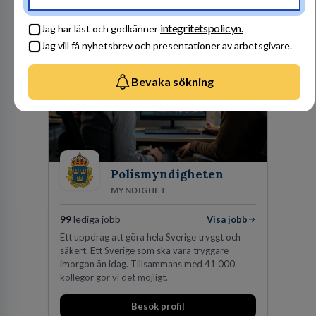
personbilar på den dåvarande
huvudanläggningen i Värnamo. Sedan dess har
Besök profil
integritetspolicyn.
man expanderat kraftigt genom ett antal
Jag har läst och godkänner
förvärv i närliggande distrikt.Idag är bolaget
Jag vill få nyhetsbrev och presentationer av arbetsgivare.
den största privata återförsäljaren av Volvo
Lastvagnar och finns representerade på 20
orter i södra Sverige.
Bevaka sökning
Polismyndigheten
MYNDIGHET
99
lediga jobb
Visa jobb
Ett uppdrag att göra hela Sverige tryggt och
säkert. Ett Sverige som ska vara tryggare
imorgon än idag. Tillsammans med 41 000
kollegor gör vi det möjligt.
Besök profil