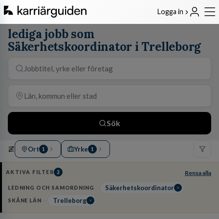
Logga in
lediga jobb som
Säkerhetskoordinator i Trelleborg
Sök
Ort
Yrke
1
1
AKTIVA FILTER
2
Rensa alla
Säkerhetskoordinator
LEDNING OCH SAMORDNING
Trelleborg
SKÅNE LÄN