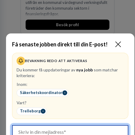
utifrån en kommunal värdegrund verkningsfullt
företräder den kommunala sektorn i
finansieringsfrågor.
Besök profil
Få senaste jobben direkt till din E-post!
BEVAKNING REDO ATT AKTIVERAS
Du kommer få uppdateringar av
nya jobb
som matchar
kriteriera:
Inom:
Finnvedens
Säkerhetskoordinator
Lastvagnar AB
Vart?
ÅTERFÖRSÄLJARE
Trelleborg
1
lediga jobb
Visa jobb
Finnvedens Lastvagnar startades 1997 när man
särskilde lastvagnsverksamheten från