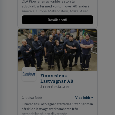
DLA Piper är en av världens största
advokatbyråer med kontor i över 40 länder i
Amerika, Europa, Mellanöstern, Afrika, Asien
och Oceanien. Vi är specialister inom
Besök profil
affärsjuridikens alla områden och vi har några
av världens ledande bolag som klienter. Med
fler än 450 jurister på fem kontor i Stockholm,
Köpenhamn, Århus, Oslo och Helsingfors kan vi
på DLA Piper erbjuda våra klienter en unik,
effektiv och gränsöverskridande nordisk
expertis. På vårt kontor i centrala Stockholm är
vi idag drygt 240 medarbetare.
Finnvedens
Lastvagnar AB
ÅTERFÖRSÄLJARE
1
lediga jobb
Visa jobb
Finnvedens Lastvagnar startades 1997 när man
särskilde lastvagnsverksamheten från
personbilar på den dåvarande