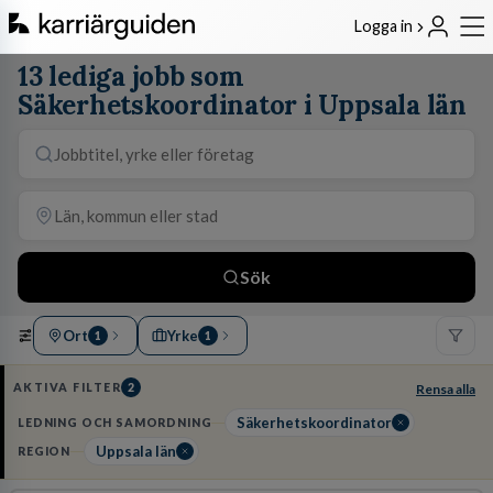
Logga in
13 lediga jobb som
Säkerhetskoordinator i Uppsala län
Sök
Ort
Yrke
1
1
AKTIVA FILTER
2
Rensa alla
Säkerhetskoordinator
LEDNING OCH SAMORDNING
Uppsala län
REGION