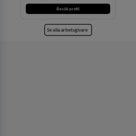
huvudanläggningen i Värnamo. Sedan dess har
Besök profil
man expanderat kraftigt genom ett antal
förvärv i närliggande distrikt.Idag är bolaget
den största privata återförsäljaren av Volvo
Lastvagnar och finns representerade på 20
Se alla arbetsgivare
orter i södra Sverige.