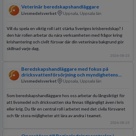
Veterinär beredskapshandläggare
Livsmedelsverket
Uppsala, Uppsala län
Vill du spela en viktig roll i att stärka Sveriges krisberedskap? I
den här rollen arbetar du nära verksamheten med frågor kring
krishantering och civilt försvar där din veterinära bakgrund gör
skillnad varje dag.
2026-08-23
Beredskapshandläggare med fokus på
dricksvattenförsörjning och myndighetens
krishantering och planering för civilt försvar
Livsmedelsverket
Uppsala, Uppsala län
Som beredskapshandläggare hos oss arbetar du långsiktigt för
att livsmedel och dricksvatten ska finnas tillgängligt även i kris
eller krig. Du får en central roll i arbetet med det civila försvaret
och får stora möjligheter att lära av andra i teamet.
2026-08-23
Operatörer till Regionledningscentralen i