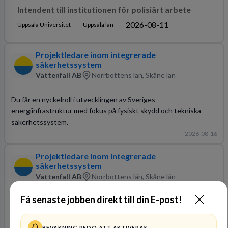
Intendent till institutionen för polisiärt arbete
2026-08-11
Uppsala Universitet
Uppsala län
Projektledare inom integrerade
säkerhetssystem
Vattenfall AB
Norrbottens län, Skåne län
Du får en nyckelroll i utvecklingen av Sveriges
energiinfrastruktur med fokus på fysiskt skydd och tekniska
säkerhetssystem.
2026-08-16
Projektledare inom integrerade
säkerhetssystem
Vattenfall AB
Norrbottens län, Skåne län
Få senaste jobben direkt till din E-post!
Vi söker en erfaren projektledare inom integrerade
säkerhetssystem som vill utveckla Sveriges energiinfrastruktur.
Du får en bred roll där du samarbetar med kollegor för att lösa
BEVAKNING REDO ATT AKTIVERAS