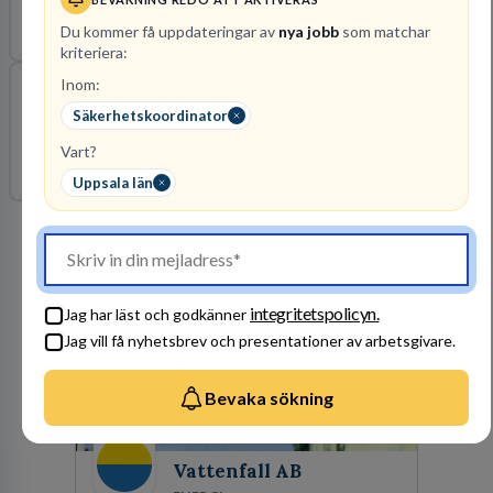
komplexa säkerhetsfrågor.
Du kommer få uppdateringar av
nya jobb
som matchar
2026-08-16
kriteriera:
Inom:
Sektionschef / Exportkontrollombud till TVK
Säkerhetskoordinator
Ledsyst
Vart?
2026-08-15
Försvarsmakten
Uppsala län
Uppsala län
Arbetsgivare i fokus
integritetspolicyn.
Jag har läst och godkänner
Jag vill få nyhetsbrev och presentationer av arbetsgivare.
Bevaka sökning
Vattenfall AB