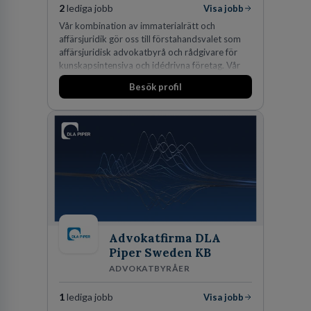
2
lediga jobb
Visa jobb
Vår kombination av immaterialrätt och
affärsjuridik gör oss till förstahandsvalet som
affärsjuridisk advokatbyrå och rådgivare för
kunskapsintensiva och idédrivna företag. Vår
expertis inom IP-tillgångar har gett oss en
Besök profil
marknadsledande position. Våra klienter väljer
oss för den kompetens som krävs för att
skydda, utveckla och kommersialisera
företagets viktigaste tillgångar.
Advokatfirma DLA
Piper Sweden KB
ADVOKATBYRÅER
1
lediga jobb
Visa jobb