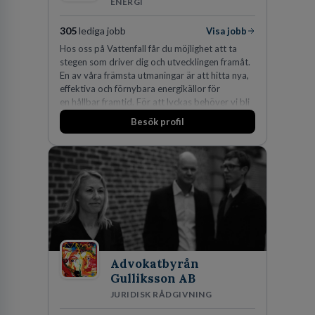
ENERGI
305
lediga jobb
Visa jobb
Hos oss på Vattenfall får du möjlighet att ta
stegen som driver dig och utvecklingen framåt.
En av våra främsta utmaningar är att hitta nya,
effektiva och förnybara energikällor för
en hållbar framtid. För att lyckas behöver vi bli
fler medarbetare som vill göra skillnad.
Besök profil
Advokatbyrån
Gulliksson AB
JURIDISK RÅDGIVNING