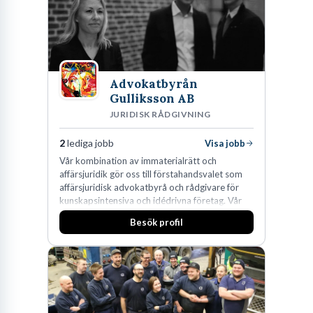
effektiv och gränsöverskridande nordisk
expertis. På vårt kontor i centrala Stockholm är
vi idag drygt 240 medarbetare.
Advokatbyrån
Gulliksson AB
JURIDISK RÅDGIVNING
2
lediga jobb
Visa jobb
Vår kombination av immaterialrätt och
affärsjuridik gör oss till förstahandsvalet som
affärsjuridisk advokatbyrå och rådgivare för
kunskapsintensiva och idédrivna företag. Vår
expertis inom IP-tillgångar har gett oss en
Besök profil
marknadsledande position. Våra klienter väljer
oss för den kompetens som krävs för att
skydda, utveckla och kommersialisera
företagets viktigaste tillgångar.