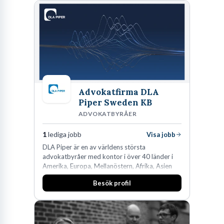
Advokatfirma DLA
Piper Sweden KB
ADVOKATBYRÅER
1
lediga jobb
Visa jobb
DLA Piper är en av världens största
advokatbyråer med kontor i över 40 länder i
Amerika, Europa, Mellanöstern, Afrika, Asien
och Oceanien. Vi är specialister inom
Besök profil
affärsjuridikens alla områden och vi har några
av världens ledande bolag som klienter. Med
fler än 450 jurister på fem kontor i Stockholm,
Köpenhamn, Århus, Oslo och Helsingfors kan vi
på DLA Piper erbjuda våra klienter en unik,