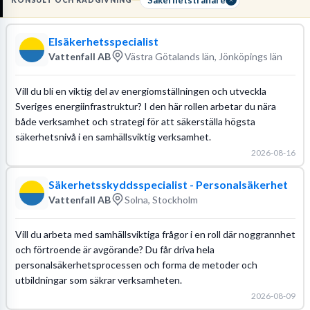
KONSULT OCH RÅDGIVNING
säkerhetsarbete eller försvar samt en
relevant utbildning inom
säkerhetsskydd
. Arbetet innebär att du
analyserar sårbarheter
Elsäkerhetsspecialist
i kundens verksamhet och bygger träningsmoduler som direkt
Vattenfall AB
Västra Götalands län, Jönköpings län
adresserar dessa brister.
Vill du bli en viktig del av energiomställningen och utveckla
Sveriges energiinfrastruktur? I den här rollen arbetar du nära
både verksamhet och strategi för att säkerställa högsta
säkerhetsnivå i en samhällsviktig verksamhet.
2026-08-16
Säkerhetsskyddsspecialist - Personalsäkerhet
Vattenfall AB
Solna, Stockholm
Vill du arbeta med samhällsviktiga frågor i en roll där noggrannhet
och förtroende är avgörande? Du får driva hela
personalsäkerhetsprocessen och forma de metoder och
utbildningar som säkrar verksamheten.
2026-08-09