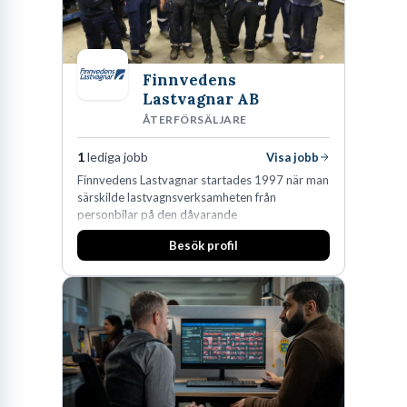
Finnvedens
Lastvagnar AB
ÅTERFÖRSÄLJARE
1
lediga jobb
Visa jobb
Finnvedens Lastvagnar startades 1997 när man
särskilde lastvagnsverksamheten från
personbilar på den dåvarande
huvudanläggningen i Värnamo. Sedan dess har
Besök profil
man expanderat kraftigt genom ett antal
förvärv i närliggande distrikt.Idag är bolaget
den största privata återförsäljaren av Volvo
Lastvagnar och finns representerade på 20
orter i södra Sverige.