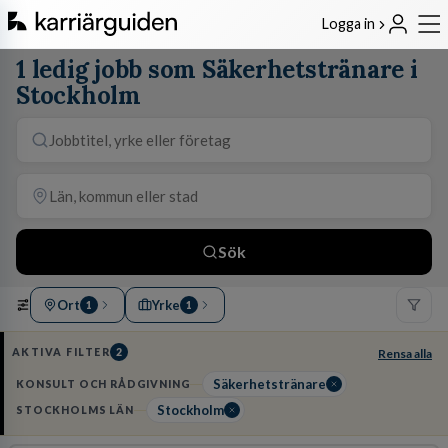
Logga in
1 ledig jobb som Säkerhetstränare i
Stockholm
Sök
Ort
Yrke
1
1
AKTIVA FILTER
2
Rensa alla
Säkerhetstränare
KONSULT OCH RÅDGIVNING
Stockholm
STOCKHOLMS LÄN