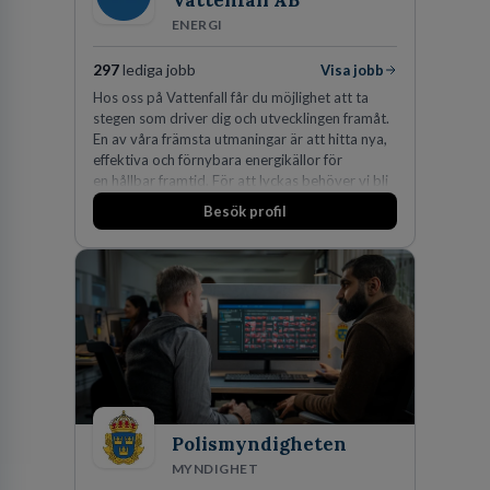
Vattenfall AB
ENERGI
297
lediga jobb
Visa jobb
Hos oss på Vattenfall får du möjlighet att ta
stegen som driver dig och utvecklingen framåt.
En av våra främsta utmaningar är att hitta nya,
effektiva och förnybara energikällor för
en hållbar framtid. För att lyckas behöver vi bli
fler medarbetare som vill göra skillnad.
Besök profil
Polismyndigheten
MYNDIGHET