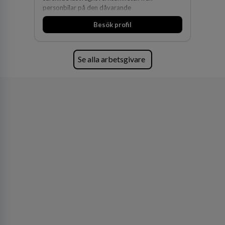
personbilar på den dåvarande
huvudanläggningen i Värnamo. Sedan dess har
Besök profil
man expanderat kraftigt genom ett antal
förvärv i närliggande distrikt.Idag är bolaget
den största privata återförsäljaren av Volvo
Lastvagnar och finns representerade på 20
Se alla arbetsgivare
orter i södra Sverige.