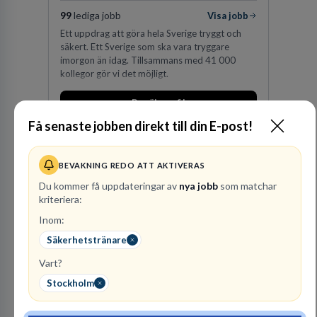
99
lediga jobb
Visa jobb
Ett uppdrag att göra hela Sverige tryggt och
säkert. Ett Sverige som ska vara tryggare
imorgon än idag. Tillsammans med 41 000
kollegor gör vi det möjligt.
Besök profil
Få senaste jobben direkt till din E-post!
BEVAKNING REDO ATT AKTIVERAS
Du kommer få uppdateringar av
nya jobb
som matchar
kriteriera:
Inom:
Säkerhetstränare
Advokatfirma DLA
Vart?
Piper Sweden KB
Stockholm
ADVOKATBYRÅER
1
lediga jobb