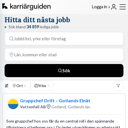
Logga in
Hitta ditt nästa jobb
Sök bland
34 859
lediga jobb
Sök
Ort
Yrke
Gruppchef Drift – Gotlands Elnät
Vattenfall AB
Gotland, Gotlands län
Som gruppchef hos oss får du en central roll i den spännande
tillväxtresa vi befinner oss i. Du leder utvecklingen av arbetssätt