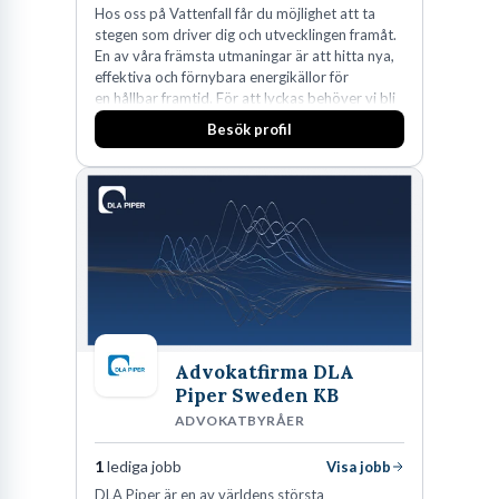
Hos oss på Vattenfall får du möjlighet att ta
stegen som driver dig och utvecklingen framåt.
En av våra främsta utmaningar är att hitta nya,
effektiva och förnybara energikällor för
en hållbar framtid. För att lyckas behöver vi bli
fler medarbetare som vill göra skillnad.
Besök profil
Advokatfirma DLA
Piper Sweden KB
ADVOKATBYRÅER
1
lediga jobb
Visa jobb
DLA Piper är en av världens största