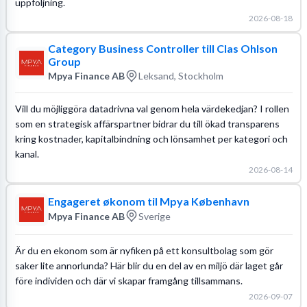
uppföljning.
2026-08-18
Category Business Controller till Clas Ohlson
Group
Mpya Finance AB
Leksand, Stockholm
Vill du möjliggöra datadrivna val genom hela värdekedjan? I rollen
som en strategisk affärspartner bidrar du till ökad transparens
kring kostnader, kapitalbindning och lönsamhet per kategori och
kanal.
2026-08-14
Engageret økonom til Mpya København
Mpya Finance AB
Sverige
Är du en ekonom som är nyfiken på ett konsultbolag som gör
saker lite annorlunda? Här blir du en del av en miljö där laget går
före individen och där vi skapar framgång tillsammans.
2026-09-07