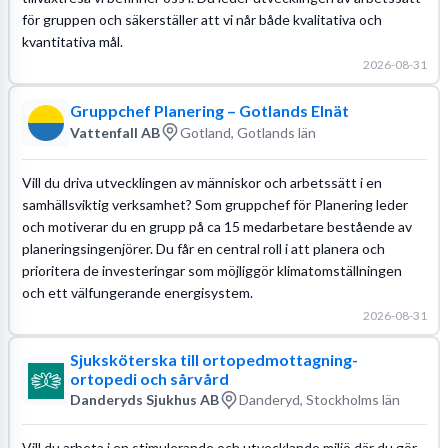
för gruppen och säkerställer att vi når både kvalitativa och
kvantitativa mål.
2026-08-31
Gruppchef Planering – Gotlands Elnät
Vattenfall AB
Gotland, Gotlands län
Vill du driva utvecklingen av människor och arbetssätt i en
samhällsviktig verksamhet? Som gruppchef för Planering leder
och motiverar du en grupp på ca 15 medarbetare bestående av
planeringsingenjörer. Du får en central roll i att planera och
prioritera de investeringar som möjliggör klimatomställningen
och ett välfungerande energisystem.
2026-08-31
Sjuksköterska till ortopedmottagning-
ortopedi och sårvård
Danderyds Sjukhus AB
Danderyd, Stockholms län
Vill du arbeta i en stimulerande och utvecklande miljö där du gör