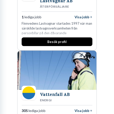
Lastvagnar AB
ÅTERFÖRSÄLJARE
1
lediga jobb
Visa jobb
Finnvedens Lastvagnar startades 1997 när man
särskilde lastvagnsverksamheten från
personbilar på den dåvarande
huvudanläggningen i Värnamo. Sedan dess har
Besök profil
man expanderat kraftigt genom ett antal
förvärv i närliggande distrikt.Idag är bolaget
den största privata återförsäljaren av Volvo
Lastvagnar och finns representerade på 20
orter i södra Sverige.
Vattenfall AB
ENERGI
305
lediga jobb
Visa jobb