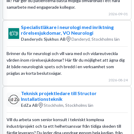
lik? Här ger du patienterna bästa möjliga omvårdnad i ett nära
samarbete med engagerade kollegor.
2026-09-01
Specialistläkare i neurologi med inriktning
rörelsesjukdomar, VO Neurologi
Danderyds Sjukhus AB
Danderyd, Stockholms län
Brinner du för neurologi och vill vara med och vidareutveckla
vården inom rörelsesjukdomar? Här får du möjlighet att ägna dig
åt både neurologisk spets och bredd i en verksamhet som
präglas av korta beslutsvägar.
2026-08-24
Teknisk projektledare till Structor
Installationsteknik
EdZa AB
Stockholm, Stockholms län
Vill du arbeta som senior konsult i tekniskt komplexa
industriprojekt och ta ett helhetsansvar från tidiga skeden till
färdig leverans? Du leder dina uppdrag genom hela kedjan, från