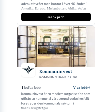
advokatbyråer med kontor i över 40 länder i
Amerika, Europa, Mellanöstern, Afrika, Asien
och Oceanien. Vi är specialister inom
Besök profil
affärsjuridikens alla områden och vi har några
av världens ledande bolag som klienter. Med
fler än 450 jurister på fem kontor i Stockholm,
Köpenhamn, Århus, Oslo och Helsingfors kan vi
på DLA Piper erbjuda våra klienter en unik,
effektiv och gränsöverskridande nordisk
expertis. På vårt kontor i centrala Stockholm är
vi idag drygt 240 medarbetare.
Kommuninvest
KOMMUNFINANSIERING
1
lediga jobb
Visa jobb
Kommuninvest är en medlemsorganisation som
utifrån en kommunal värdegrund verkningsfullt
företräder den kommunala sektorn i
finansieringsfrågor.