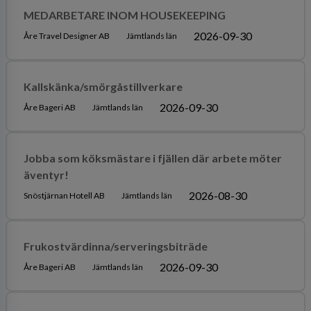
MEDARBETARE INOM HOUSEKEEPING
2026-09-30
Åre Travel Designer AB
Jämtlands län
Kallskänka/smörgåstillverkare
2026-09-30
Åre Bageri AB
Jämtlands län
Jobba som köksmästare i fjällen där arbete möter
äventyr!
2026-08-30
Snöstjärnan Hotell AB
Jämtlands län
Frukostvärdinna/serveringsbiträde
2026-09-30
Åre Bageri AB
Jämtlands län