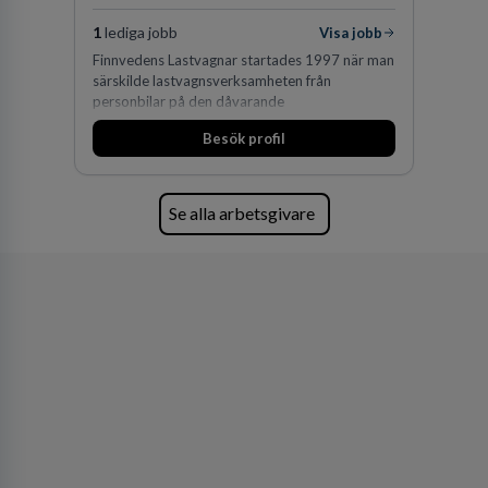
1
lediga jobb
Visa jobb
Finnvedens Lastvagnar startades 1997 när man
särskilde lastvagnsverksamheten från
personbilar på den dåvarande
huvudanläggningen i Värnamo. Sedan dess har
Besök profil
man expanderat kraftigt genom ett antal
förvärv i närliggande distrikt.Idag är bolaget
den största privata återförsäljaren av Volvo
Lastvagnar och finns representerade på 20
Se alla arbetsgivare
orter i södra Sverige.