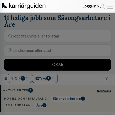
Logga in
11 lediga jobb som Säsongsarbetare i
Åre
Sök
Ort
Yrke
1
1
AKTIVA FILTER
2
Rensa alla
Säsongsarbetare
HOTELL OCH RESTAURANG
Åre
JÄMTLANDS LÄN