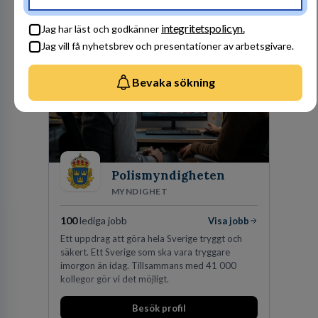
personbilar på den dåvarande
huvudanläggningen i Värnamo. Sedan dess har
Besök profil
integritetspolicyn.
man expanderat kraftigt genom ett antal
Jag har läst och godkänner
förvärv i närliggande distrikt.Idag är bolaget
Jag vill få nyhetsbrev och presentationer av arbetsgivare.
den största privata återförsäljaren av Volvo
Lastvagnar och finns representerade på 20
orter i södra Sverige.
Bevaka sökning
Polismyndigheten
MYNDIGHET
100
lediga jobb
Visa jobb
Ett uppdrag att göra hela Sverige tryggt och
säkert. Ett Sverige som ska vara tryggare
imorgon än idag. Tillsammans med 41 000
kollegor gör vi det möjligt.
Besök profil