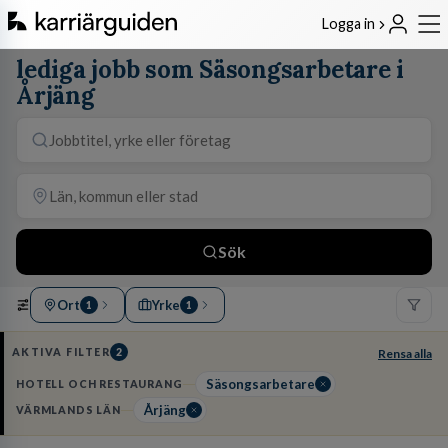
Logga in
lediga jobb som Säsongsarbetare i
Årjäng
Sök
Ort
Yrke
1
1
AKTIVA FILTER
2
Rensa alla
Säsongsarbetare
HOTELL OCH RESTAURANG
Årjäng
VÄRMLANDS LÄN