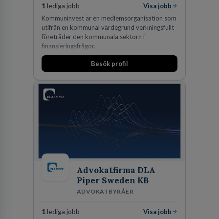
1
lediga jobb
Visa jobb
Kommuninvest är en medlemsorganisation som
utifrån en kommunal värdegrund verkningsfullt
företräder den kommunala sektorn i
finansieringsfrågor.
Besök profil
Advokatfirma DLA
Piper Sweden KB
ADVOKATBYRÅER
1
lediga jobb
Visa jobb