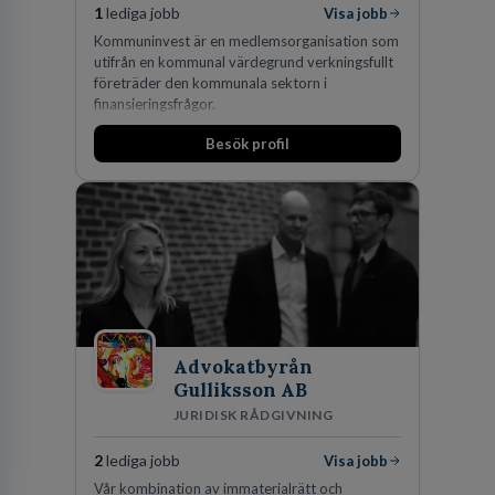
1
lediga jobb
Visa jobb
Kommuninvest är en medlemsorganisation som
utifrån en kommunal värdegrund verkningsfullt
företräder den kommunala sektorn i
finansieringsfrågor.
Besök profil
Advokatbyrån
Gulliksson AB
JURIDISK RÅDGIVNING
2
lediga jobb
Visa jobb
Vår kombination av immaterialrätt och