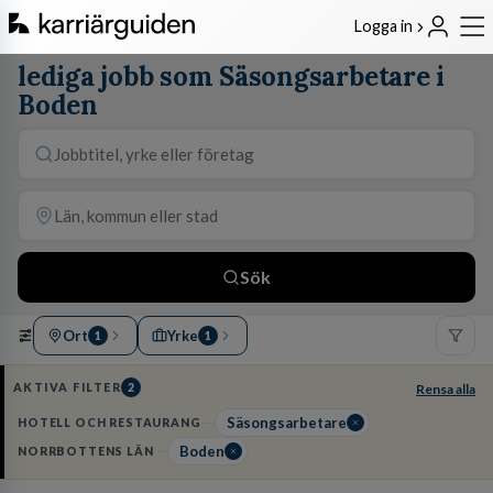
Logga in
lediga jobb som Säsongsarbetare i
Boden
Sök
Ort
Yrke
1
1
AKTIVA FILTER
2
Rensa alla
Säsongsarbetare
HOTELL OCH RESTAURANG
Boden
NORRBOTTENS LÄN