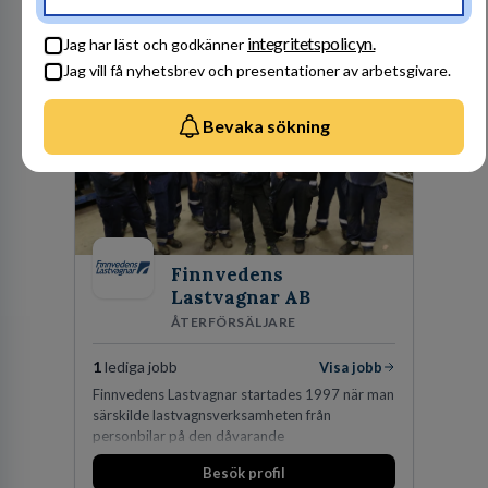
en hållbar framtid. För att lyckas behöver vi bli
fler medarbetare som vill göra skillnad.
Besök profil
integritetspolicyn.
Jag har läst och godkänner
Jag vill få nyhetsbrev och presentationer av arbetsgivare.
Bevaka sökning
Finnvedens
Lastvagnar AB
ÅTERFÖRSÄLJARE
1
lediga jobb
Visa jobb
Finnvedens Lastvagnar startades 1997 när man
särskilde lastvagnsverksamheten från
personbilar på den dåvarande
huvudanläggningen i Värnamo. Sedan dess har
Besök profil
man expanderat kraftigt genom ett antal