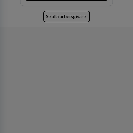
förvärv i närliggande distrikt.Idag är bolaget
den största privata återförsäljaren av Volvo
Lastvagnar och finns representerade på 20
Se alla arbetsgivare
orter i södra Sverige.