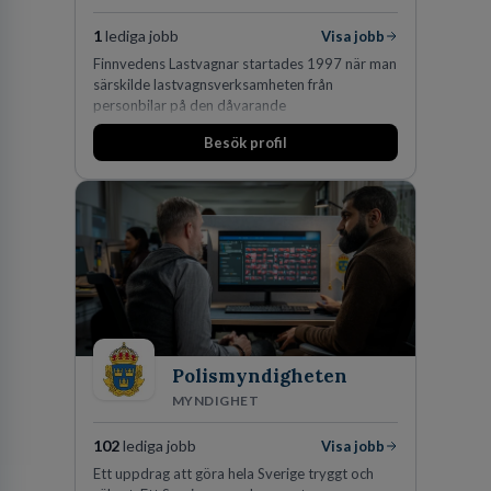
1
lediga jobb
Visa jobb
Finnvedens Lastvagnar startades 1997 när man
särskilde lastvagnsverksamheten från
personbilar på den dåvarande
huvudanläggningen i Värnamo. Sedan dess har
Besök profil
man expanderat kraftigt genom ett antal
förvärv i närliggande distrikt.Idag är bolaget
den största privata återförsäljaren av Volvo
Lastvagnar och finns representerade på 20
orter i södra Sverige.
Polismyndigheten
MYNDIGHET
102
lediga jobb
Visa jobb
Ett uppdrag att göra hela Sverige tryggt och