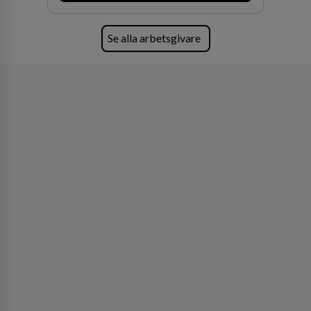
av världens ledande bolag som klienter. Med
fler än 450 jurister på fem kontor i Stockholm,
Köpenhamn, Århus, Oslo och Helsingfors kan vi
Se alla arbetsgivare
på DLA Piper erbjuda våra klienter en unik,
effektiv och gränsöverskridande nordisk
expertis. På vårt kontor i centrala Stockholm är
vi idag drygt 240 medarbetare.