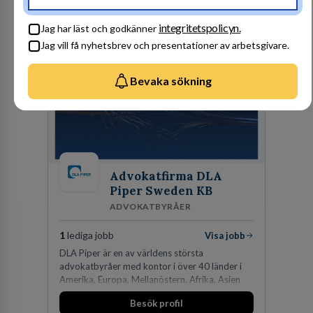
en hållbar framtid. För att lyckas behöver vi bli
fler medarbetare som vill göra skillnad.
Besök profil
integritetspolicyn.
Jag har läst och godkänner
Jag vill få nyhetsbrev och presentationer av arbetsgivare.
Bevaka sökning
Advokatfirma DLA
Piper Sweden KB
ADVOKATBYRÅER
1
lediga jobb
Visa jobb
DLA Piper är en av världens största
advokatbyråer med kontor i över 40 länder i
Amerika, Europa, Mellanöstern, Afrika, Asien
och Oceanien. Vi är specialister inom
Besök profil
affärsjuridikens alla områden och vi har några