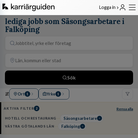
Logga in
lediga jobb som Säsongsarbetare i
Falköping
Sök
Ort
Yrke
1
1
AKTIVA FILTER
2
Rensa alla
Säsongsarbetare
HOTELL OCH RESTAURANG
Falköping
VÄSTRA GÖTALANDS LÄN