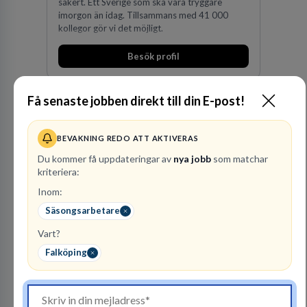
säkert. Ett Sverige som ska vara tryggare
imorgon än idag. Tillsammans med 41 000
kollegor gör vi det möjligt.
Besök profil
Få senaste jobben direkt till din E-post!
BEVAKNING REDO ATT AKTIVERAS
Du kommer få uppdateringar av
nya jobb
som matchar
kriteriera:
Inom:
Vattenfall AB
Säsongsarbetare
ENERGI
Vart?
301
lediga jobb
Visa jobb
Falköping
Hos oss på Vattenfall får du möjlighet att ta
stegen som driver dig och utvecklingen framåt.
En av våra främsta utmaningar är att hitta nya,
effektiva och förnybara energikällor för