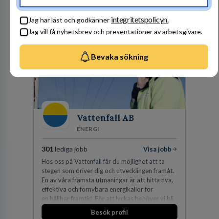
Amerika, Europa, Mellanöstern, Afrika, Asien
och Oceanien. Vi är specialister inom
Besök profil
integritetspolicyn.
affärsjuridikens alla områden och vi har några
Jag har läst och godkänner
av världens ledande bolag som klienter. Med
Jag vill få nyhetsbrev och presentationer av arbetsgivare.
fler än 450 jurister på fem kontor i Stockholm,
Köpenhamn, Århus, Oslo och Helsingfors kan vi
på DLA Piper erbjuda våra klienter en unik,
Bevaka sökning
effektiv och gränsöverskridande nordisk
expertis. På vårt kontor i centrala Stockholm är
vi idag drygt 240 medarbetare.
Vattenfall AB
ENERGI
301
lediga jobb
Visa jobb
Hos oss på Vattenfall får du möjlighet att ta
stegen som driver dig och utvecklingen framåt.
En av våra främsta utmaningar är att hitta nya,
effektiva och förnybara energikällor för
en hållbar framtid. För att lyckas behöver vi bli
fler medarbetare som vill göra skillnad.
Besök profil