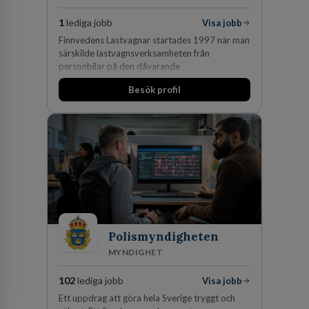
1
lediga jobb
Visa jobb
Finnvedens Lastvagnar startades 1997 när man
särskilde lastvagnsverksamheten från
personbilar på den dåvarande
huvudanläggningen i Värnamo. Sedan dess har
Besök profil
man expanderat kraftigt genom ett antal
förvärv i närliggande distrikt.Idag är bolaget
den största privata återförsäljaren av Volvo
Lastvagnar och finns representerade på 20
orter i södra Sverige.
Polismyndigheten
MYNDIGHET
102
lediga jobb
Visa jobb
Ett uppdrag att göra hela Sverige tryggt och