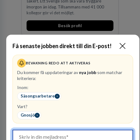
säkert. Ett Sverige som ska vara tryggare
imorgon än idag. Tillsammans med 41 000
kollegor gör vi det möjligt.
Besök profil
Få senaste jobben direkt till din E-post!
BEVAKNING REDO ATT AKTIVERAS
Du kommer få uppdateringar av
nya jobb
som matchar
kriteriera:
Inom:
Advokatfirma DLA
Säsongsarbetare
Piper Sweden KB
Vart?
ADVOKATBYRÅER
Gnosjö
1
lediga jobb
Visa jobb
DLA Piper är en av världens största
advokatbyråer med kontor i över 40 länder i