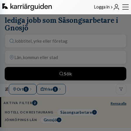
Logga in
lediga jobb som Säsongsarbetare i
Gnosjö
Sök
Ort
Yrke
1
1
AKTIVA FILTER
2
Rensa alla
Säsongsarbetare
HOTELL OCH RESTAURANG
Gnosjö
JÖNKÖPINGS LÄN