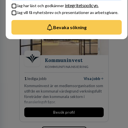
av världens ledande bolag som klienter. Med
integritetspolicyn.
Jag har läst och godkänner
fler än 450 jurister på fem kontor i Stockholm,
Jag vill få nyhetsbrev och presentationer av arbetsgivare.
Köpenhamn, Århus, Oslo och Helsingfors kan vi
på DLA Piper erbjuda våra klienter en unik,
effektiv och gränsöverskridande nordisk
Bevaka sökning
expertis. På vårt kontor i centrala Stockholm är
vi idag drygt 240 medarbetare.
Kommuninvest
KOMMUNFINANSIERING
1
lediga jobb
Visa jobb
Kommuninvest är en medlemsorganisation som
utifrån en kommunal värdegrund verkningsfullt
företräder den kommunala sektorn i
finansieringsfrågor.
Besök profil