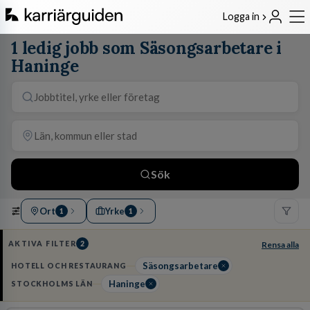
Logga in
1 ledig jobb som Säsongsarbetare i
Haninge
Sök
Ort
Yrke
1
1
AKTIVA FILTER
2
Rensa alla
Säsongsarbetare
HOTELL OCH RESTAURANG
Haninge
STOCKHOLMS LÄN