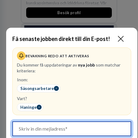
kunskapsintensiva och idédrivna företag. Vår
expertis inom IP-tillgångar har gett oss en
Besök profil
marknadsledande position. Våra klienter väljer
oss för den kompetens som krävs för att
skydda, utveckla och kommersialisera
företagets viktigaste tillgångar.
Få senaste jobben direkt till din E-post!
BEVAKNING REDO ATT AKTIVERAS
Du kommer få uppdateringar av
nya jobb
som matchar
kriteriera:
Advokatfirma DLA
Inom:
Piper Sweden KB
Säsongsarbetare
ADVOKATBYRÅER
Vart?
1
lediga jobb
Visa jobb
Haninge
DLA Piper är en av världens största
advokatbyråer med kontor i över 40 länder i
Amerika, Europa, Mellanöstern, Afrika, Asien
och Oceanien. Vi är specialister inom
Besök profil
affärsjuridikens alla områden och vi har några