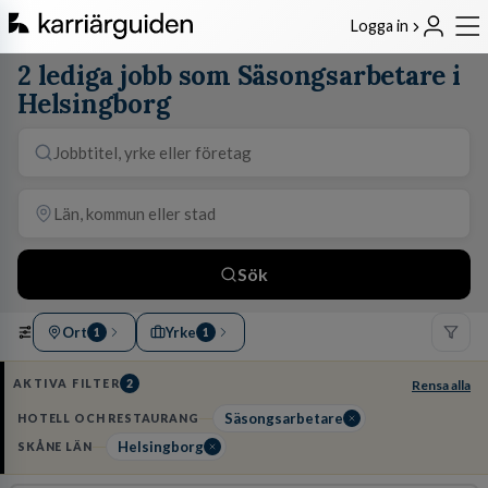
Logga in
2 lediga jobb som Säsongsarbetare i
Helsingborg
Sök
Ort
Yrke
1
1
AKTIVA FILTER
2
Rensa alla
Säsongsarbetare
HOTELL OCH RESTAURANG
Helsingborg
SKÅNE LÄN