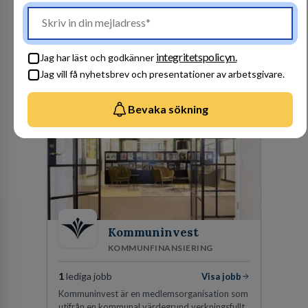
2
lediga jobb
Visa jobb
Vår kombination av immaterialrätt och
affärsjuridik gör oss till förstahandsvalet som
affärsjuridisk advokatbyrå och rådgivare för
integritetspolicyn.
Jag har läst och godkänner
kunskapsintensiva och idédrivna företag. Vår
Jag vill få nyhetsbrev och presentationer av arbetsgivare.
expertis inom IP-tillgångar har gett oss en
Besök profil
marknadsledande position. Våra klienter väljer
oss för den kompetens som krävs för att
Bevaka sökning
skydda, utveckla och kommersialisera
företagets viktigaste tillgångar.
Kommuninvest
KOMMUNFINANSIERING
1
lediga jobb
Visa jobb
Kommuninvest är en medlemsorganisation som
utifrån en kommunal värdegrund verkningsfullt