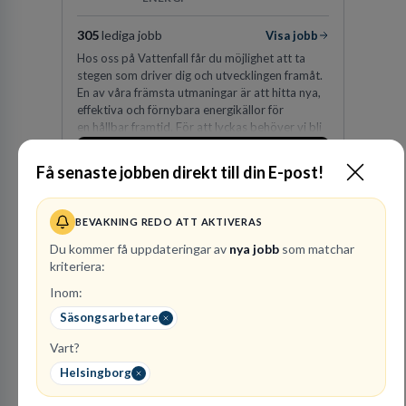
305
lediga jobb
Visa jobb
Hos oss på Vattenfall får du möjlighet att ta
stegen som driver dig och utvecklingen framåt.
En av våra främsta utmaningar är att hitta nya,
effektiva och förnybara energikällor för
en hållbar framtid. För att lyckas behöver vi bli
fler medarbetare som vill göra skillnad.
Besök profil
Få senaste jobben direkt till din E-post!
BEVAKNING REDO ATT AKTIVERAS
Du kommer få uppdateringar av
nya jobb
som matchar
kriteriera:
Inom:
Säsongsarbetare
Advokatbyrån
Vart?
Gulliksson AB
Helsingborg
JURIDISK RÅDGIVNING