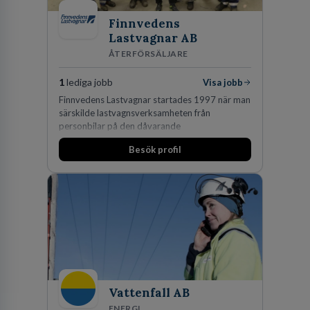
Finnvedens
Lastvagnar AB
ÅTERFÖRSÄLJARE
1
lediga jobb
Visa jobb
Finnvedens Lastvagnar startades 1997 när man
särskilde lastvagnsverksamheten från
personbilar på den dåvarande
huvudanläggningen i Värnamo. Sedan dess har
Besök profil
man expanderat kraftigt genom ett antal
förvärv i närliggande distrikt.Idag är bolaget
den största privata återförsäljaren av Volvo
Lastvagnar och finns representerade på 20
orter i södra Sverige.
Vattenfall AB
ENERGI