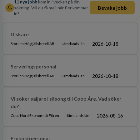
11
nya jobb
kom in i veckan på din
Bevaka jobb
sökning. Vill du få mejl när fler kommer
in?
Diskare
2026-10-18
Storlien Högfjällshotell AB
Jämtlands län
Serveringspersonal
2026-10-18
Storlien Högfjällshotell AB
Jämtlands län
Vi söker säljare i säsong till Coop Åre. Vad söker
du?
2026-08-16
Coop Nord Ekonomisk Fören
Jämtlands län
Frukostpersonal