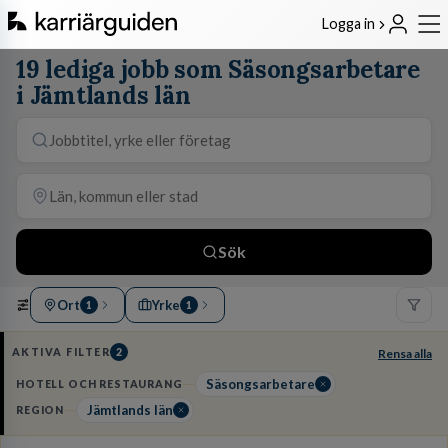
Logga in
19 lediga jobb som Säsongsarbetare
i Jämtlands län
Sök
Ort
Yrke
1
1
AKTIVA FILTER
2
Rensa alla
Säsongsarbetare
HOTELL OCH RESTAURANG
Jämtlands län
REGION