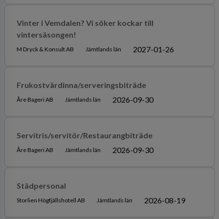
Vinter i Vemdalen? Vi söker kockar till
vintersäsongen!
2027-01-26
M Dryck & Konsult AB
Jämtlands län
Frukostvärdinna/serveringsbiträde
2026-09-30
Åre Bageri AB
Jämtlands län
Servitris/servitör/Restaurangbiträde
2026-09-30
Åre Bageri AB
Jämtlands län
Städpersonal
2026-08-19
Storlien Högfjällshotell AB
Jämtlands län