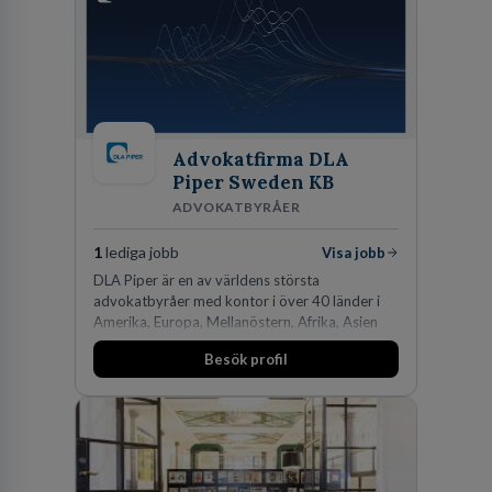
Advokatfirma DLA
Piper Sweden KB
ADVOKATBYRÅER
1
lediga jobb
Visa jobb
DLA Piper är en av världens största
advokatbyråer med kontor i över 40 länder i
Amerika, Europa, Mellanöstern, Afrika, Asien
och Oceanien. Vi är specialister inom
Besök profil
affärsjuridikens alla områden och vi har några
av världens ledande bolag som klienter. Med
fler än 450 jurister på fem kontor i Stockholm,
Köpenhamn, Århus, Oslo och Helsingfors kan vi
på DLA Piper erbjuda våra klienter en unik,
effektiv och gränsöverskridande nordisk
expertis. På vårt kontor i centrala Stockholm är