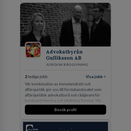
den största privata återförsäljaren av Volvo
Lastvagnar och finns representerade på 20
orter i södra Sverige.
Advokatbyrån
Gulliksson AB
JURIDISK RÅDGIVNING
2
lediga jobb
Visa jobb
Vår kombination av immaterialrätt och
affärsjuridik gör oss till förstahandsvalet som
affärsjuridisk advokatbyrå och rådgivare för
kunskapsintensiva och idédrivna företag. Vår
expertis inom IP-tillgångar har gett oss en
Besök profil
marknadsledande position. Våra klienter väljer
oss för den kompetens som krävs för att
skydda, utveckla och kommersialisera
företagets viktigaste tillgångar.