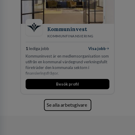
vi idag drygt 240 medarbetare.
Kommuninvest
KOMMUNFINANSIERING
1
lediga jobb
Visa jobb
Kommuninvest är en medlemsorganisation som
utifrån en kommunal värdegrund verkningsfullt
företräder den kommunala sektorn i
finansieringsfrågor.
Besök profil
Se alla arbetsgivare