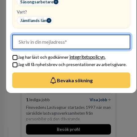
Säsongsarbetare
Arbetsgivare i fokus
Vart?
Jämtlands län
integritetspolicyn.
Jag har läst och godkänner
Jag vill få nyhetsbrev och presentationer av arbetsgivare.
Finnvedens
Lastvagnar AB
Bevaka sökning
ÅTERFÖRSÄLJARE
1
lediga jobb
Visa jobb
Finnvedens Lastvagnar startades 1997 när man
särskilde lastvagnsverksamheten från
personbilar på den dåvarande
huvudanläggningen i Värnamo. Sedan dess har
Besök profil
man expanderat kraftigt genom ett antal
förvärv i närliggande distrikt.Idag är bolaget