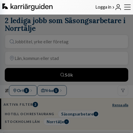
Logga in
2 lediga jobb som Säsongsarbetare i
Norrtälje
Sök
Ort
Yrke
1
1
AKTIVA FILTER
2
Rensa alla
Säsongsarbetare
HOTELL OCH RESTAURANG
Norrtälje
STOCKHOLMS LÄN