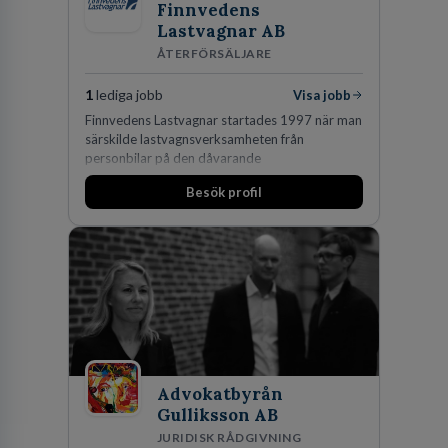
Finnvedens
Lastvagnar AB
ÅTERFÖRSÄLJARE
1
lediga jobb
Visa jobb
Finnvedens Lastvagnar startades 1997 när man
särskilde lastvagnsverksamheten från
personbilar på den dåvarande
huvudanläggningen i Värnamo. Sedan dess har
Besök profil
man expanderat kraftigt genom ett antal
förvärv i närliggande distrikt.Idag är bolaget
den största privata återförsäljaren av Volvo
Lastvagnar och finns representerade på 20
orter i södra Sverige.
Advokatbyrån
Gulliksson AB
JURIDISK RÅDGIVNING