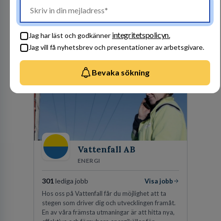
säkert. Ett Sverige som ska vara tryggare
imorgon än idag. Tillsammans med 41 000
kollegor gör vi det möjligt.
integritetspolicyn.
Jag har läst och godkänner
Jag vill få nyhetsbrev och presentationer av arbetsgivare.
Besök profil
Bevaka sökning
Vattenfall AB
ENERGI
301
lediga jobb
Visa jobb
Hos oss på Vattenfall får du möjlighet att ta
stegen som driver dig och utvecklingen framåt.
En av våra främsta utmaningar är att hitta nya,