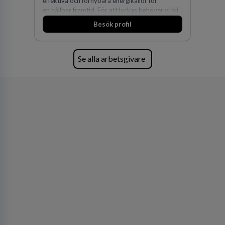
effektiva och förnybara energikällor för
en hållbar framtid. För att lyckas behöver vi bli
fler medarbetare som vill göra skillnad.
Besök profil
Se alla arbetsgivare