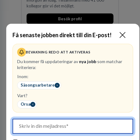
kollegor gör vi det möjligt.
Besök profil
Få senaste jobben direkt till din E-post!
BEVAKNING REDO ATT AKTIVERAS
Du kommer få uppdateringar av
nya jobb
som matchar
kriteriera:
Inom:
Säsongsarbetare
Finnvedens
Lastvagnar AB
Vart?
ÅTERFÖRSÄLJARE
Orsa
1
lediga jobb
Visa jobb
Finnvedens Lastvagnar startades 1997 när man
särskilde lastvagnsverksamheten från
personbilar på den dåvarande
huvudanläggningen i Värnamo. Sedan dess har