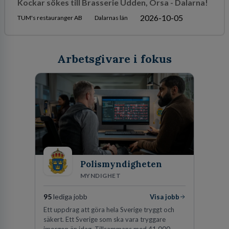
Kockar sökes till Brasserie Udden, Orsa - Dalarna!
2026-10-05
TUM's restauranger AB
Dalarnas län
Arbetsgivare i fokus
Polismyndigheten
MYNDIGHET
95
lediga jobb
Visa jobb
Ett uppdrag att göra hela Sverige tryggt och
säkert. Ett Sverige som ska vara tryggare
imorgon än idag. Tillsammans med 41 000