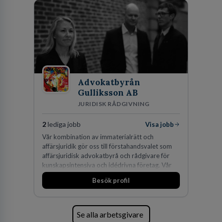
Advokatbyrån
Gulliksson AB
JURIDISK RÅDGIVNING
2
lediga jobb
Visa jobb
Vår kombination av immaterialrätt och
affärsjuridik gör oss till förstahandsvalet som
affärsjuridisk advokatbyrå och rådgivare för
kunskapsintensiva och idédrivna företag. Vår
expertis inom IP-tillgångar har gett oss en
Besök profil
marknadsledande position. Våra klienter väljer
oss för den kompetens som krävs för att
skydda, utveckla och kommersialisera
företagets viktigaste tillgångar.
Se alla arbetsgivare