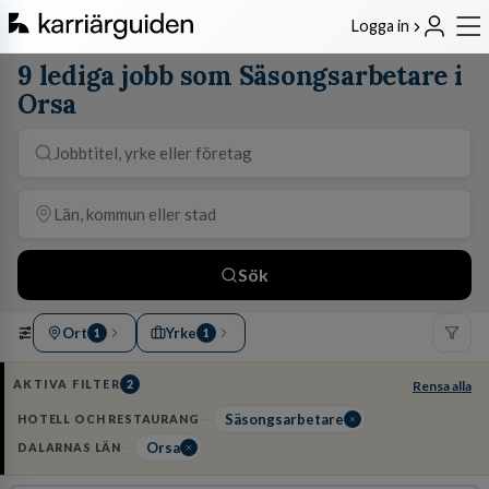
Logga in
9 lediga jobb som Säsongsarbetare i
Orsa
Sök
Ort
Yrke
1
1
AKTIVA FILTER
2
Rensa alla
Säsongsarbetare
HOTELL OCH RESTAURANG
Orsa
DALARNAS LÄN