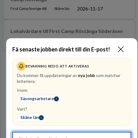
2026-11-17
First Camp Sverige AB
Skåne län
Lokalvårdare till First Camp Röstånga Söderåsen
2026-12-07
First Camp Sverige AB
Skåne län
Få senaste jobben direkt till din E-post!
Arbetsgivare i fokus
BEVAKNING REDO ATT AKTIVERAS
Du kommer få uppdateringar av
nya jobb
som matchar
kriteriera:
Inom:
Säsongsarbetare
Vart?
Skåne län
Kommuninvest
KOMMUNFINANSIERING