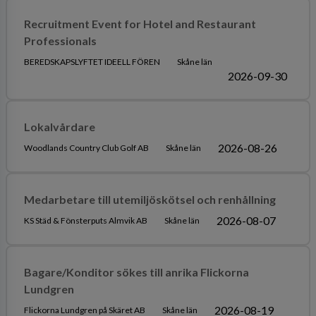
Recruitment Event for Hotel and Restaurant
Professionals
BEREDSKAPSLYFTET IDEELL FÖREN
Skåne län
2026-09-30
Lokalvårdare
2026-08-26
Woodlands Country Club Golf AB
Skåne län
Medarbetare till utemiljöskötsel och renhållning
2026-08-07
KS Städ & Fönsterputs Almvik AB
Skåne län
Bagare/Konditor sökes till anrika Flickorna
Lundgren
2026-08-19
Flickorna Lundgren på Skäret AB
Skåne län