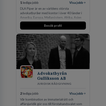
1
lediga jobb
Visa jobb
DLA Piper är en av världens största
advokatbyråer med kontor i över 40 länder i
Amerika, Europa, Mellanöstern, Afrika, Asien
och Oceanien. Vi är specialister inom
Besök profil
affärsjuridikens alla områden och vi har några
av världens ledande bolag som klienter. Med
fler än 450 jurister på fem kontor i Stockholm,
Köpenhamn, Århus, Oslo och Helsingfors kan vi
på DLA Piper erbjuda våra klienter en unik,
effektiv och gränsöverskridande nordisk
expertis. På vårt kontor i centrala Stockholm är
vi idag drygt 240 medarbetare.
Advokatbyrån
Gulliksson AB
JURIDISK RÅDGIVNING
2
lediga jobb
Visa jobb
Vår kombination av immaterialrätt och
affärsjuridik gör oss till förstahandsvalet som