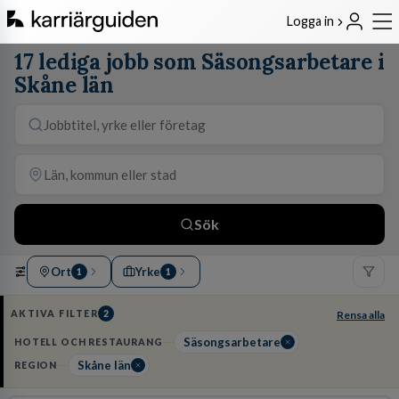
Logga in
17 lediga jobb som Säsongsarbetare i
Skåne län
Sök
Ort
Yrke
1
1
AKTIVA FILTER
2
Rensa alla
Säsongsarbetare
HOTELL OCH RESTAURANG
Skåne län
REGION