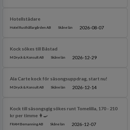
Hotellstädare
2026-08-07
Hotel Rusthållargården AB
Skåne län
Kock sökes till Båstad
2026-12-29
M Dryck & Konsult AB
Skåne län
Ala Carte kock för säsongsuppdrag, start nu!
2026-12-14
M Dryck & Konsult AB
Skåne län
Kock till säsongsgig sökes runt Tomelilla, 170 - 210
kr per timme 👩‍🍳
2026-12-07
FRAM Bemanning AB
Skåne län