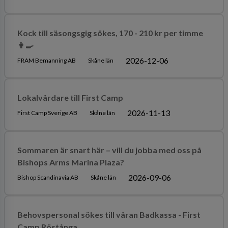
Kock till säsongsgig sökes, 170 - 210 kr per timme
👩‍🍳
2026-12-06
FRAM Bemanning AB
Skåne län
Lokalvårdare till First Camp
2026-11-13
First Camp Sverige AB
Skåne län
Sommaren är snart här – vill du jobba med oss på
Bishops Arms Marina Plaza?
2026-09-06
Bishop Scandinavia AB
Skåne län
Behovspersonal sökes till våran Badkassa - First
Camp Röstånga