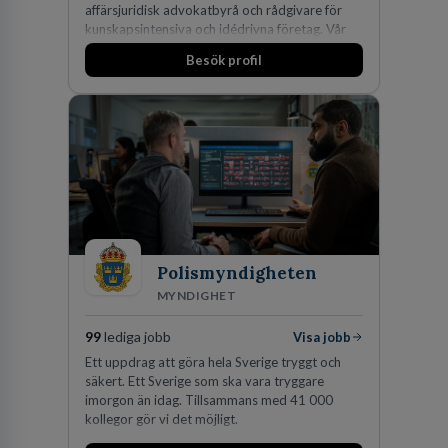
affärsjuridisk advokatbyrå och rådgivare för
kunskapsintensiva och idédrivna företag. Vår
expertis inom IP-tillgångar har gett oss en
Besök profil
marknadsledande position. Våra klienter väljer
oss för den kompetens som krävs för att
skydda, utveckla och kommersialisera
företagets viktigaste tillgångar.
Polismyndigheten
MYNDIGHET
99
lediga jobb
Visa jobb
Ett uppdrag att göra hela Sverige tryggt och
säkert. Ett Sverige som ska vara tryggare
imorgon än idag. Tillsammans med 41 000
kollegor gör vi det möjligt.