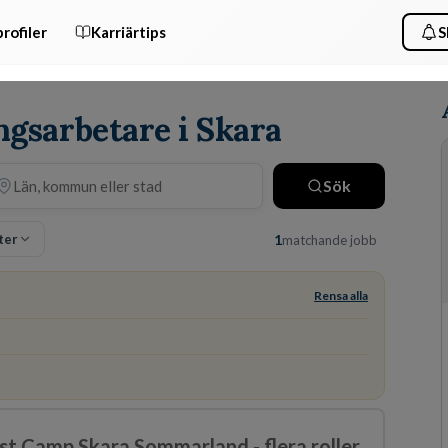
rofiler
Karriärtips
S
ngsarbetare i Skara
Sök
lter
1
matchande jobb
Rensa alla
t Camp Skara Sommarland - flera roller