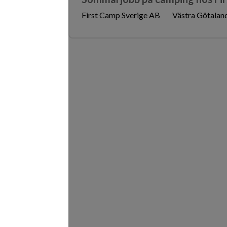
First Camp Sverige AB
Västra Götaland