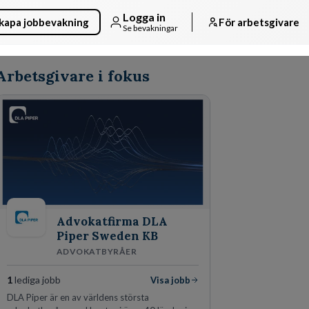
Logga in
kapa jobbevakning
För arbetsgivare
Se bevakningar
Arbetsgivare i fokus
Advokatfirma DLA
Piper Sweden KB
ADVOKATBYRÅER
1
lediga jobb
Visa jobb
DLA Piper är en av världens största