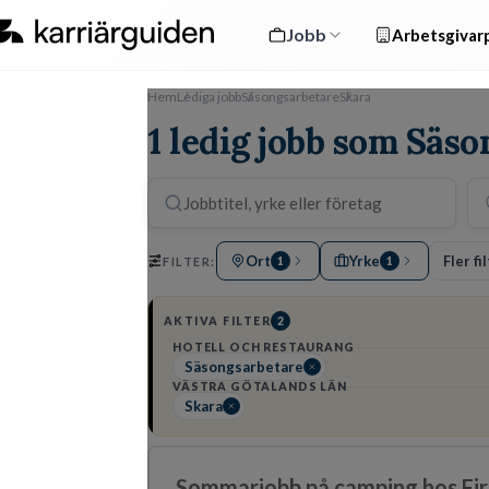
Jobb
Arbetsgivarp
Hem
Lediga jobb
Säsongsarbetare
Skara
1 ledig jobb som Säso
Ort
Yrke
Fler fi
FILTER:
1
1
AKTIVA FILTER
2
HOTELL OCH RESTAURANG
Säsongsarbetare
VÄSTRA GÖTALANDS LÄN
Skara
Sommarjobb på camping hos Firs