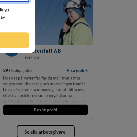
den största privata återförsäljaren av Volvo
Lastvagnar och finns representerade på 20
licyn.
orter i södra Sverige.
 av
Vattenfall AB
ENERGI
297
lediga jobb
Visa jobb
Hos oss på Vattenfall får du möjlighet att ta
stegen som driver dig och utvecklingen framåt.
En av våra främsta utmaningar är att hitta nya,
effektiva och förnybara energikällor för
en hållbar framtid. För att lyckas behöver vi bli
fler medarbetare som vill göra skillnad.
Besök profil
Se alla arbetsgivare