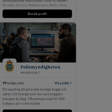
advokatbyråer med kontor i över 40 länder i
Amerika, Europa, Mellanöstern, Afrika, Asien
och Oceanien. Vi är specialister inom
Besök profil
affärsjuridikens alla områden och vi har några
av världens ledande bolag som klienter. Med
fler än 450 jurister på fem kontor i Stockholm,
Köpenhamn, Århus, Oslo och Helsingfors kan vi
på DLA Piper erbjuda våra klienter en unik,
effektiv och gränsöverskridande nordisk
expertis. På vårt kontor i centrala Stockholm är
vi idag drygt 240 medarbetare.
Polismyndigheten
MYNDIGHET
99
lediga jobb
Visa jobb
Ett uppdrag att göra hela Sverige tryggt och
säkert. Ett Sverige som ska vara tryggare
imorgon än idag. Tillsammans med 41 000
kollegor gör vi det möjligt.