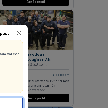
Besök profil
-post!
som matchar
Finnvedens
Lastvagnar AB
ÅTERFÖRSÄLJARE
1
lediga jobb
Visa jobb
Finnvedens Lastvagnar startades 1997 när man
särskilde lastvagnsverksamheten från
personbilar på den dåvarande
huvudanläggningen i Värnamo. Sedan dess har
Besök profil
man expanderat kraftigt genom ett antal
förvärv i närliggande distrikt.Idag är bolaget