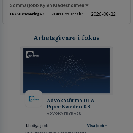
Sommarjobb Kylen Klädesholmen ⭐️
2026-08-22
FRAM Bemanning AB
Västra Götalands län
Arbetsgivare i fokus
Advokatfirma DLA
Piper Sweden KB
ADVOKATBYRÅER
1
lediga jobb
Visa jobb