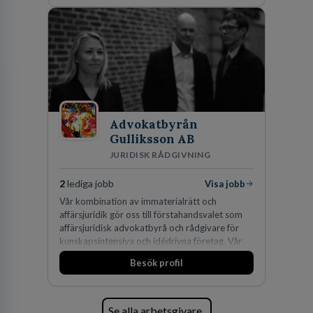
den största privata återförsäljaren av Volvo
Lastvagnar och finns representerade på 20
orter i södra Sverige.
Advokatbyrån
Gulliksson AB
JURIDISK RÅDGIVNING
2
lediga jobb
Visa jobb
Vår kombination av immaterialrätt och
affärsjuridik gör oss till förstahandsvalet som
affärsjuridisk advokatbyrå och rådgivare för
kunskapsintensiva och idédrivna företag. Vår
expertis inom IP-tillgångar har gett oss en
Besök profil
marknadsledande position. Våra klienter väljer
oss för den kompetens som krävs för att
skydda, utveckla och kommersialisera
företagets viktigaste tillgångar.
Se alla arbetsgivare