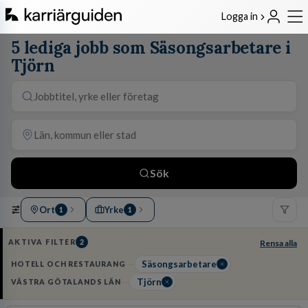
Logga in
5 lediga jobb som Säsongsarbetare i
Tjörn
Sök
Ort
Yrke
1
1
AKTIVA FILTER
2
Rensa alla
Säsongsarbetare
HOTELL OCH RESTAURANG
Tjörn
VÄSTRA GÖTALANDS LÄN