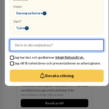
Besök profil
Inom:
Säsongsarbetare
Vart?
Tjörn
integritetspolicyn.
Jag har läst och godkänner
Finnvedens
Jag vill få nyhetsbrev och presentationer av arbetsgivare.
Lastvagnar AB
ÅTERFÖRSÄLJARE
Bevaka sökning
1
lediga jobb
Visa jobb
Finnvedens Lastvagnar startades 1997 när man
särskilde lastvagnsverksamheten från
personbilar på den dåvarande
huvudanläggningen i Värnamo. Sedan dess har
Besök profil
man expanderat kraftigt genom ett antal
förvärv i närliggande distrikt.Idag är bolaget