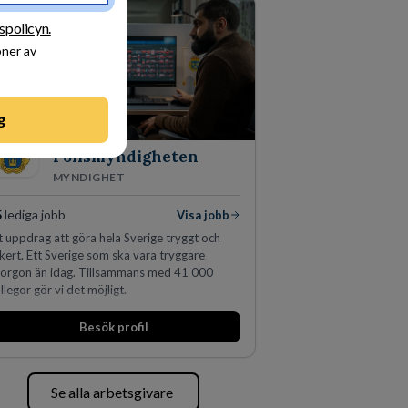
ydda, utveckla och kommersialisera
retagets viktigaste tillgångar.
tspolicyn.
oner av
g
Polismyndigheten
MYNDIGHET
5
lediga jobb
Visa jobb
t uppdrag att göra hela Sverige tryggt och
kert. Ett Sverige som ska vara tryggare
orgon än idag. Tillsammans med 41 000
llegor gör vi det möjligt.
Besök profil
Se alla arbetsgivare