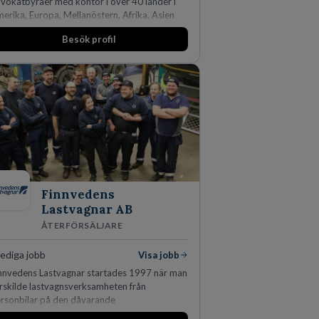
vokatbyråer med kontor i över 40 länder i
erika, Europa, Mellanöstern, Afrika, Asien
h Oceanien. Vi är specialister inom
Besök profil
färsjuridikens alla områden och vi har några
 världens ledande bolag som klienter. Med
er än 450 jurister på fem kontor i Stockholm,
penhamn, Århus, Oslo och Helsingfors kan vi
 DLA Piper erbjuda våra klienter en unik,
fektiv och gränsöverskridande nordisk
pertis. På vårt kontor i centrala Stockholm är
 idag drygt 240 medarbetare.
Finnvedens
Lastvagnar AB
ÅTERFÖRSÄLJARE
lediga jobb
Visa jobb
nnvedens Lastvagnar startades 1997 när man
rskilde lastvagnsverksamheten från
rsonbilar på den dåvarande
vudanläggningen i Värnamo. Sedan dess har