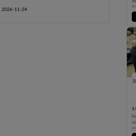
ad
Am
2026-11-24
oc
af
av
fl
Kö
på
ef
ex
vi
1
Fi
sä
pe
hu