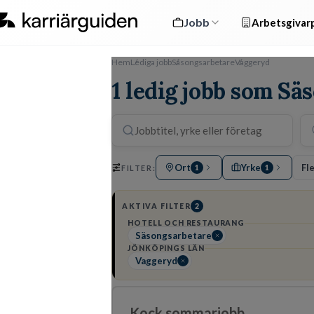
Jobb
Arbetsgivarp
Hem
Lediga jobb
Säsongsarbetare
Vaggeryd
1 ledig jobb som Sä
Ort
Yrke
Fle
FILTER:
1
1
AKTIVA FILTER
2
HOTELL OCH RESTAURANG
Säsongsarbetare
JÖNKÖPINGS LÄN
Vaggeryd
Kock sommarjobb