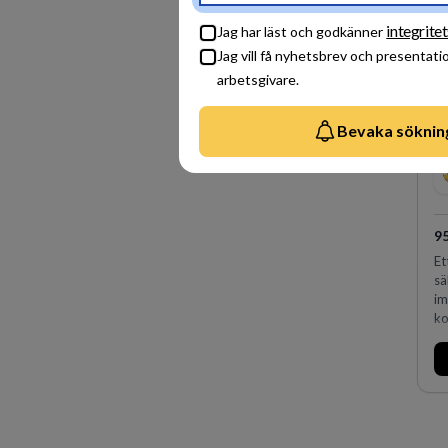
sk
fö
integrite
Jag har läst och godkänner
Jag vill få nyhetsbrev och presentati
arbetsgivare.
Bevaka söknin
9
Et
sä
im
ko