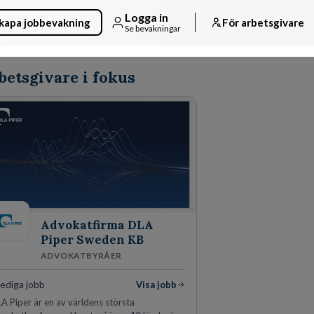
Logga in
kapa jobbevakning
För arbetsgivare
Se bevakningar
betsgivare i fokus
Advokatfirma DLA
Piper Sweden KB
ADVOKATBYRÅER
lediga jobb
Visa jobb
A Piper är en av världens största