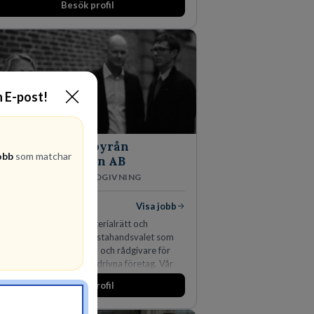
Besök profil
n expanderat kraftigt genom ett antal
rvärv i närliggande distrikt.Idag är bolaget
n största privata återförsäljaren av Volvo
stvagnar och finns representerade på 20
ter i södra Sverige.
n E-post!
S
Advokatbyrån
obb
som matchar
Gulliksson AB
JURIDISK RÅDGIVNING
lediga jobb
Visa jobb
r kombination av immaterialrätt och
färsjuridik gör oss till förstahandsvalet som
färsjuridisk advokatbyrå och rådgivare för
nskapsintensiva och idédrivna företag. Vår
pertis inom IP-tillgångar har gett oss en
Besök profil
rknadsledande position. Våra klienter väljer
s för den kompetens som krävs för att