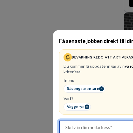
ma
fö
de
La
or
Få senaste jobben direkt till di
BEVAKNING REDO ATT AKTIVERA
Du kommer få uppdateringar av
nya j
kriteriera:
Inom:
2
Säsongsarbetare
Vå
Vart?
af
af
Vaggeryd
ku
ex
ma
os