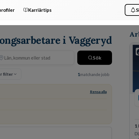
rofiler
Karriärtips
S
Ar
songsarbetare i Vaggeryd
Sök
r filter
1
matchande jobb
Rensa alla
1
DL