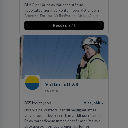
DLA Piper är en av världens största
advokatbyråer med kontor i över 40 länder i
Amerika, Europa, Mellanöstern, Afrika, Asien
och Oceanien. Vi är specialister inom
Besök profil
affärsjuridikens alla områden och vi har några
av världens ledande bolag som klienter. Med
fler än 450 jurister på fem kontor i Stockholm,
Köpenhamn, Århus, Oslo och Helsingfors kan vi
på DLA Piper erbjuda våra klienter en unik,
effektiv och gränsöverskridande nordisk
expertis. På vårt kontor i centrala Stockholm är
vi idag drygt 240 medarbetare.
Vattenfall AB
ENERGI
305
lediga jobb
Visa jobb
Hos oss på Vattenfall får du möjlighet att ta
stegen som driver dig och utvecklingen framåt.
En av våra främsta utmaningar är att hitta nya,
effektiva och förnybara energikällor för