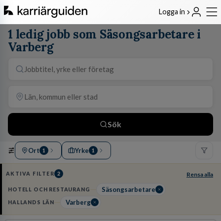
Logga in
1 ledig jobb som Säsongsarbetare i
Varberg
Sök
Ort
Yrke
1
1
AKTIVA FILTER
2
Rensa alla
Säsongsarbetare
HOTELL OCH RESTAURANG
Varberg
HALLANDS LÄN