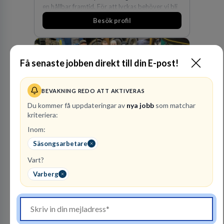
en hållbar framtid. För att lyckas behöver vi bli
fler medarbetare som vill göra skillnad.
Besök profil
Få senaste jobben direkt till din E-post!
BEVAKNING REDO ATT AKTIVERAS
Du kommer få uppdateringar av
nya jobb
som matchar
kriteriera:
Finnvedens
Inom:
Lastvagnar AB
Säsongsarbetare
ÅTERFÖRSÄLJARE
Vart?
1
lediga jobb
Visa jobb
Varberg
Finnvedens Lastvagnar startades 1997 när man
särskilde lastvagnsverksamheten från
personbilar på den dåvarande
huvudanläggningen i Värnamo. Sedan dess har
Besök profil
man expanderat kraftigt genom ett antal