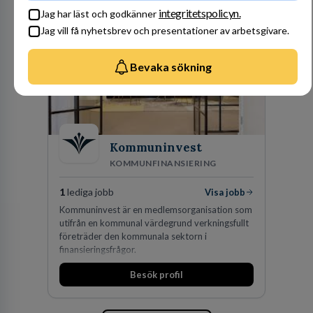
förvärv i närliggande distrikt.Idag är bolaget
integritetspolicyn.
Jag har läst och godkänner
den största privata återförsäljaren av Volvo
Jag vill få nyhetsbrev och presentationer av arbetsgivare.
Lastvagnar och finns representerade på 20
orter i södra Sverige.
Bevaka sökning
Kommuninvest
KOMMUNFINANSIERING
1
lediga jobb
Visa jobb
Kommuninvest är en medlemsorganisation som
utifrån en kommunal värdegrund verkningsfullt
företräder den kommunala sektorn i
finansieringsfrågor.
Besök profil