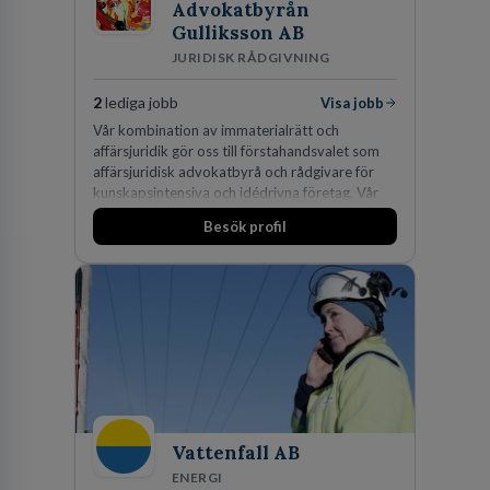
Advokatbyrån
Gulliksson AB
JURIDISK RÅDGIVNING
2
lediga jobb
Visa jobb
Vår kombination av immaterialrätt och
affärsjuridik gör oss till förstahandsvalet som
affärsjuridisk advokatbyrå och rådgivare för
kunskapsintensiva och idédrivna företag. Vår
expertis inom IP-tillgångar har gett oss en
Besök profil
marknadsledande position. Våra klienter väljer
oss för den kompetens som krävs för att
skydda, utveckla och kommersialisera
företagets viktigaste tillgångar.
Vattenfall AB
ENERGI