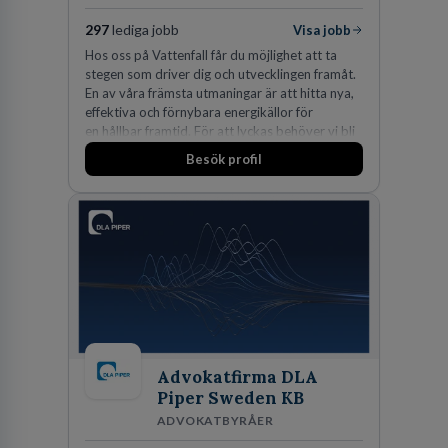
297
lediga jobb
Visa jobb
Hos oss på Vattenfall får du möjlighet att ta
stegen som driver dig och utvecklingen framåt.
En av våra främsta utmaningar är att hitta nya,
effektiva och förnybara energikällor för
en hållbar framtid. För att lyckas behöver vi bli
fler medarbetare som vill göra skillnad.
Besök profil
Advokatfirma DLA
Piper Sweden KB
ADVOKATBYRÅER