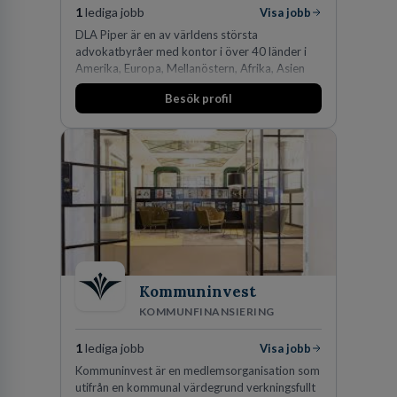
1
lediga jobb
Visa jobb
DLA Piper är en av världens största
advokatbyråer med kontor i över 40 länder i
Amerika, Europa, Mellanöstern, Afrika, Asien
och Oceanien. Vi är specialister inom
Besök profil
affärsjuridikens alla områden och vi har några
av världens ledande bolag som klienter. Med
fler än 450 jurister på fem kontor i Stockholm,
Köpenhamn, Århus, Oslo och Helsingfors kan vi
på DLA Piper erbjuda våra klienter en unik,
effektiv och gränsöverskridande nordisk
expertis. På vårt kontor i centrala Stockholm är
vi idag drygt 240 medarbetare.
Kommuninvest
KOMMUNFINANSIERING
1
lediga jobb
Visa jobb
Kommuninvest är en medlemsorganisation som
utifrån en kommunal värdegrund verkningsfullt