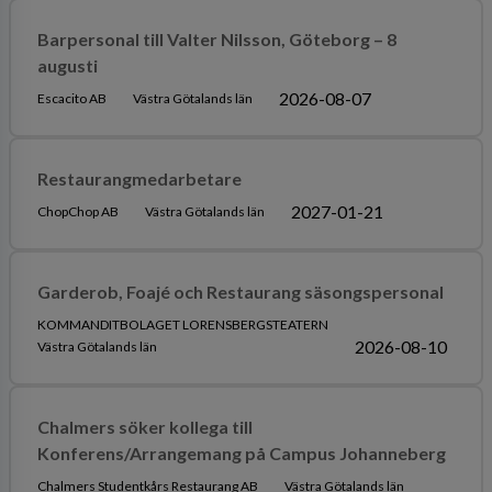
Barpersonal till Valter Nilsson, Göteborg – 8
augusti
2026-08-07
Escacito AB
Västra Götalands län
Restaurangmedarbetare
2027-01-21
ChopChop AB
Västra Götalands län
Garderob, Foajé och Restaurang säsongspersonal
KOMMANDITBOLAGET LORENSBERGSTEATERN
2026-08-10
Västra Götalands län
Chalmers söker kollega till
Konferens/Arrangemang på Campus Johanneberg
Chalmers Studentkårs Restaurang AB
Västra Götalands län