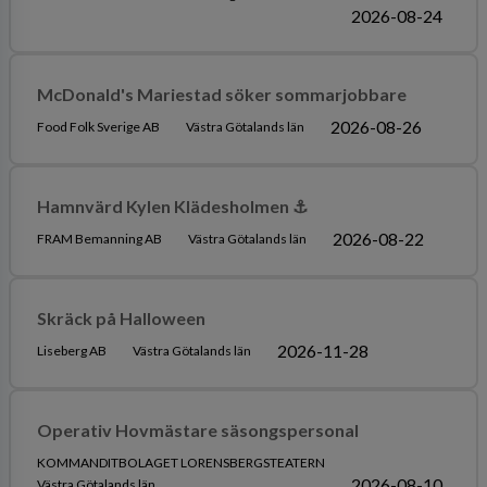
2026-08-24
McDonald's Mariestad söker sommarjobbare
2026-08-26
Food Folk Sverige AB
Västra Götalands län
Hamnvärd Kylen Klädesholmen ⚓️
2026-08-22
FRAM Bemanning AB
Västra Götalands län
Skräck på Halloween
2026-11-28
Liseberg AB
Västra Götalands län
Operativ Hovmästare säsongspersonal
KOMMANDITBOLAGET LORENSBERGSTEATERN
2026-08-10
Västra Götalands län