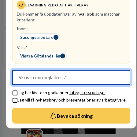
BEVAKNING REDO ATT AKTIVERAS
Sommarjobb Kylen Klädesholmen ⭐️
Du kommer få uppdateringar av
nya jobb
som matchar
2026-08-22
FRAM Bemanning AB
Västra Götalands län
kriteriera:
Inom:
Säsongsarbetare
Sommarjobb på camping hos First Camp Skara
Sommarland - flera roller
Vart?
2026-09-02
First Camp Sverige AB
Västra Götalands län
Västra Götalands län
Arbetsgivare i fokus
integritetspolicyn.
Jag har läst och godkänner
Jag vill få nyhetsbrev och presentationer av arbetsgivare.
Bevaka sökning