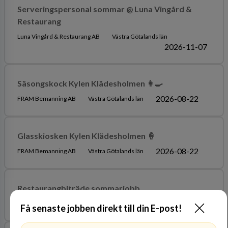
Serveringspersonal sommar @ Luna Vingård &
Restaurang
Luna Vingård & Restaurang AB
Västra Götalands län
2026-11-07
Säsongskock Kylen Klädesholmen 👩‍🍳
2026-08-22
FRAM Bemanning AB
Västra Götalands län
Glasskiosken Kylen Klädesholmen 🍦
2026-08-22
FRAM Bemanning AB
Västra Götalands län
Restaurangbiträde sommarjobb
2026-08-15
Rasta Sverige AB
Västra Götalands län
Få senaste jobben direkt till din E-post!