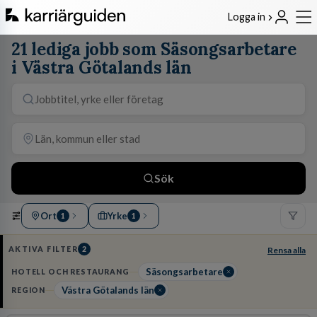
Logga in
21 lediga jobb som Säsongsarbetare
i Västra Götalands län
Sök
Ort
Yrke
1
1
AKTIVA FILTER
2
Rensa alla
Säsongsarbetare
HOTELL OCH RESTAURANG
Västra Götalands län
REGION