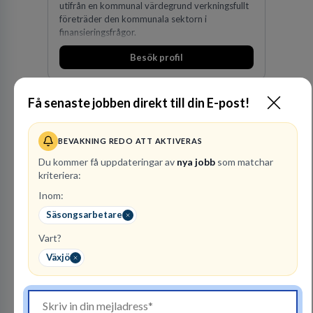
utifrån en kommunal värdegrund verkningsfullt
företräder den kommunala sektorn i
finansieringsfrågor.
Besök profil
Få senaste jobben direkt till din E-post!
BEVAKNING REDO ATT AKTIVERAS
Du kommer få uppdateringar av
nya jobb
som matchar
kriteriera:
Inom:
Advokatbyrån
Gulliksson AB
Säsongsarbetare
JURIDISK RÅDGIVNING
Vart?
2
lediga jobb
Växjö
Visa jobb
Vår kombination av immaterialrätt och
affärsjuridik gör oss till förstahandsvalet som
affärsjuridisk advokatbyrå och rådgivare för