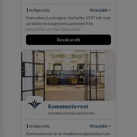
1
lediga jobb
Visa jobb
Finnvedens Lastvagnar startades 1997 när man
särskilde lastvagnsverksamheten från
personbilar på den dåvarande
huvudanläggningen i Värnamo. Sedan dess har
Besök profil
man expanderat kraftigt genom ett antal
förvärv i närliggande distrikt.Idag är bolaget
den största privata återförsäljaren av Volvo
Lastvagnar och finns representerade på 20
orter i södra Sverige.
Kommuninvest
KOMMUNFINANSIERING
1
lediga jobb
Visa jobb
Kommuninvest är en medlemsorganisation som