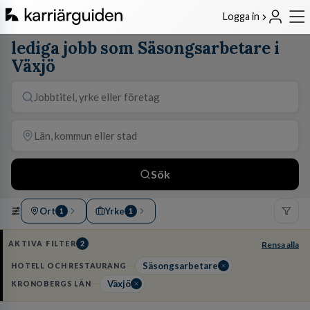
Logga in
lediga jobb som Säsongsarbetare i
Växjö
Sök
Ort
Yrke
1
1
AKTIVA FILTER
2
Rensa alla
Säsongsarbetare
HOTELL OCH RESTAURANG
Växjö
KRONOBERGS LÄN