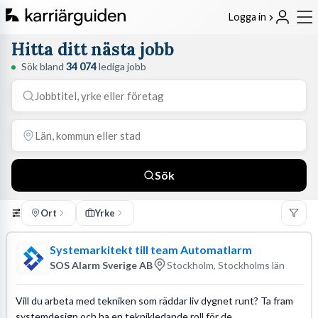
Logga in
Hitta ditt nästa jobb
Sök bland
34 074
lediga jobb
Sök
Ort
Yrke
Systemarkitekt till team Automatlarm
SOS Alarm Sverige AB
Stockholm, Stockholms län
Vill du arbeta med tekniken som räddar liv dygnet runt? Ta fram
systemdesign och ha en teknikledande roll för de