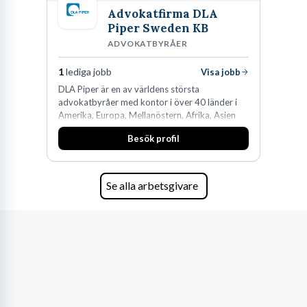
Advokatfirma DLA
Piper Sweden KB
ADVOKATBYRÅER
1
lediga jobb
Visa jobb
DLA Piper är en av världens största
advokatbyråer med kontor i över 40 länder i
Amerika, Europa, Mellanöstern, Afrika, Asien
och Oceanien. Vi är specialister inom
Besök profil
affärsjuridikens alla områden och vi har några
av världens ledande bolag som klienter. Med
fler än 450 jurister på fem kontor i Stockholm,
Köpenhamn, Århus, Oslo och Helsingfors kan vi
Se alla arbetsgivare
på DLA Piper erbjuda våra klienter en unik,
effektiv och gränsöverskridande nordisk
expertis. På vårt kontor i centrala Stockholm är
vi idag drygt 240 medarbetare.