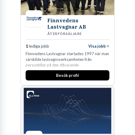
Finnvedens
Lastvagnar AB
ÅTERFÖRSÄLJARE
1
lediga jobb
Visa jobb
Finnvedens Lastvagnar startades 1997 när man
särskilde lastvagnsverksamheten från
personbilar på den dåvarande
huvudanläggningen i Värnamo. Sedan dess har
Besök profil
man expanderat kraftigt genom ett antal
förvärv i närliggande distrikt.Idag är bolaget
den största privata återförsäljaren av Volvo
Lastvagnar och finns representerade på 20
orter i södra Sverige.