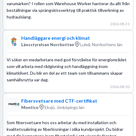
varumärken? I rollen som Warehouse Worker hanterar du allt från
beställningar via sprängskissverktyg till praktisk tillverkning av
hydraulslang.
2026-08-31
Handläggare energi och klimat
Länsstyrelsen Norrbotten
Luleå, Norrbottens län
Vi söker en medarbetare med god förståelse för energiområdet
som vill arbeta med rådgivning och handläggning inom
klimatklivet. Du blir en del av ett team som tillsammans skapar
samhällsnytta var dag.
2026-08-30
Fibersvetsare med CTF-certifikat
Montico
Eksjö, Jönköpings län
Som fibersvetsare hos oss arbetar du med installation och
kvalitetssäkring av fiberlösningar i olika kundprojekt. Du bidrar
med din kompetens inom fiberteknik i ett växande företag.