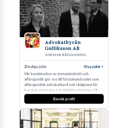
Advokatbyrån
Gulliksson AB
JURIDISK RÅDGIVNING
2
lediga jobb
Visa jobb
Vår kombination av immaterialrätt och
affärsjuridik gör oss till förstahandsvalet som
affärsjuridisk advokatbyrå och rådgivare för
kunskapsintensiva och idédrivna företag. Vår
expertis inom IP-tillgångar har gett oss en
Besök profil
marknadsledande position. Våra klienter väljer
oss för den kompetens som krävs för att
skydda, utveckla och kommersialisera
företagets viktigaste tillgångar.