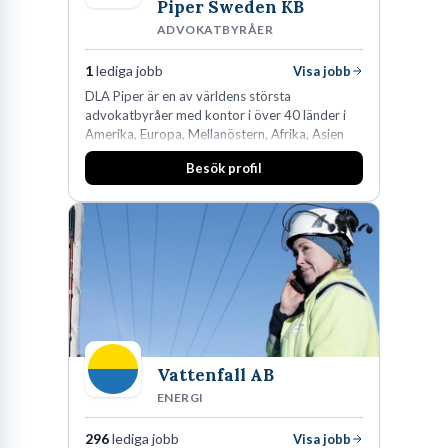
Piper Sweden KB
ADVOKATBYRÅER
1
lediga jobb
Visa jobb
DLA Piper är en av världens största
advokatbyråer med kontor i över 40 länder i
Amerika, Europa, Mellanöstern, Afrika, Asien
och Oceanien. Vi är specialister inom
Besök profil
affärsjuridikens alla områden och vi har några
av världens ledande bolag som klienter. Med
fler än 450 jurister på fem kontor i Stockholm,
Köpenhamn, Århus, Oslo och Helsingfors kan vi
på DLA Piper erbjuda våra klienter en unik,
effektiv och gränsöverskridande nordisk
expertis. På vårt kontor i centrala Stockholm är
vi idag drygt 240 medarbetare.
Vattenfall AB
ENERGI
296
lediga jobb
Visa jobb