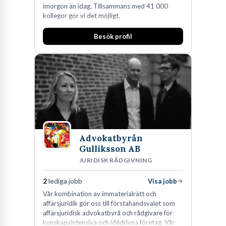
imorgon än idag. Tillsammans med 41 000
kollegor gör vi det möjligt.
Besök profil
Advokatbyrån
Gulliksson AB
JURIDISK RÅDGIVNING
2
lediga jobb
Visa jobb
Vår kombination av immaterialrätt och
affärsjuridik gör oss till förstahandsvalet som
affärsjuridisk advokatbyrå och rådgivare för
kunskapsintensiva och idédrivna företag. Vår