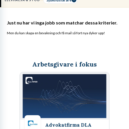
ELEVHÄLSA & STÖD
utifrån rådande hälsotillstånd.
Läs mer om yrket:
Just nu har vi inga jobb som matchar dessa kriterier.
Löneguide
Arbetsuppgifter
Utbildningsguide
Men du kan skapa en bevakning och få mail så fort nya dyker upp!
Arbetsgivare i fokus
Advokatfirma DLA