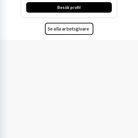
expertis inom IP-tillgångar har gett oss en
Besök profil
marknadsledande position. Våra klienter väljer
oss för den kompetens som krävs för att
skydda, utveckla och kommersialisera
företagets viktigaste tillgångar.
Se alla arbetsgivare