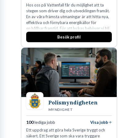
Hos oss på Vattenfall får du möjlighet att ta
stegen som driver dig och utvecklingen framåt.
En av våra främsta utmaningar är att hitta nya,
effektiva och förnybara energikällor för
en hållbar framtid. För att lyckas behöver vi bli
fler medarbetare som vill göra skillnad.
Besök profil
Polismyndigheten
MYNDIGHET
100
lediga jobb
Visa jobb
Ett uppdrag att göra hela Sverige tryggt och
säkert. Ett Sverige som ska vara tryggare