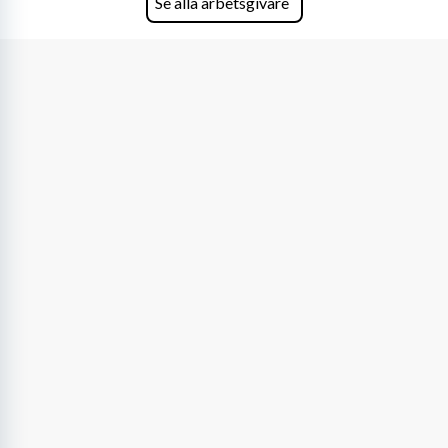
Se alla arbetsgivare
orter i södra Sverige.