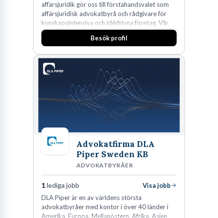
affärsjuridik gör oss till förstahandsvalet som
affärsjuridisk advokatbyrå och rådgivare för
kunskapsintensiva och idédrivna företag. Vår
expertis inom IP-tillgångar har gett oss en
Besök profil
marknadsledande position. Våra klienter väljer
oss för den kompetens som krävs för att
skydda, utveckla och kommersialisera
företagets viktigaste tillgångar.
Advokatfirma DLA
Piper Sweden KB
ADVOKATBYRÅER
1
lediga jobb
Visa jobb
DLA Piper är en av världens största
advokatbyråer med kontor i över 40 länder i
Amerika, Europa, Mellanöstern, Afrika, Asien