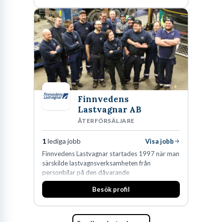
Finnvedens
Lastvagnar AB
ÅTERFÖRSÄLJARE
1
lediga jobb
Visa jobb
Finnvedens Lastvagnar startades 1997 när man
särskilde lastvagnsverksamheten från
personbilar på den dåvarande
huvudanläggningen i Värnamo. Sedan dess har
Besök profil
man expanderat kraftigt genom ett antal
förvärv i närliggande distrikt.Idag är bolaget
den största privata återförsäljaren av Volvo
Lastvagnar och finns representerade på 20