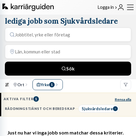
Logga in
lediga jobb som Sjukvårdsledare
Sök
Ort
Yrke
1
AKTIVA FILTER
1
Rensa alla
Sjukvårdsledare
RÄDDNINGSTJÄNST OCH BEREDSKAP
Just nu har vi inga jobb som matchar dessa kriterier.