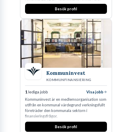
och Oceanien. Vi är specialister inom
Besök profil
affärsjuridikens alla områden och vi har några
av världens ledande bolag som klienter. Med
fler än 450 jurister på fem kontor i Stockholm,
Köpenhamn, Århus, Oslo och Helsingfors kan vi
på DLA Piper erbjuda våra klienter en unik,
effektiv och gränsöverskridande nordisk
expertis. På vårt kontor i centrala Stockholm är
vi idag drygt 240 medarbetare.
Kommuninvest
KOMMUNFINANSIERING
1
lediga jobb
Visa jobb
Kommuninvest är en medlemsorganisation som
utifrån en kommunal värdegrund verkningsfullt
företräder den kommunala sektorn i
finansieringsfrågor.
Besök profil