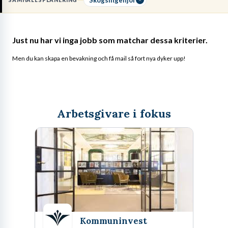
SAMHÄLLSPLANERING
exploateringar följer gällande föreskrifter.
Läs mer om yrket:
Just nu har vi inga jobb som matchar dessa kriterier.
Löneguide
Utbildningsguide
Men du kan skapa en bevakning och få mail så fort nya dyker upp!
Arbetsgivare i fokus
Kommuninvest