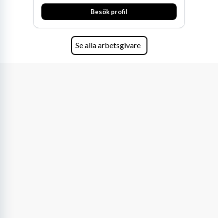
och Oceanien. Vi är specialister inom
Besök profil
affärsjuridikens alla områden och vi har några
av världens ledande bolag som klienter. Med
fler än 450 jurister på fem kontor i Stockholm,
Köpenhamn, Århus, Oslo och Helsingfors kan vi
Se alla arbetsgivare
på DLA Piper erbjuda våra klienter en unik,
effektiv och gränsöverskridande nordisk
expertis. På vårt kontor i centrala Stockholm är
vi idag drygt 240 medarbetare.