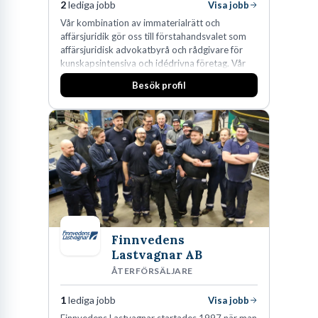
2
lediga jobb
Visa jobb
Vår kombination av immaterialrätt och
affärsjuridik gör oss till förstahandsvalet som
affärsjuridisk advokatbyrå och rådgivare för
kunskapsintensiva och idédrivna företag. Vår
expertis inom IP-tillgångar har gett oss en
Besök profil
marknadsledande position. Våra klienter väljer
oss för den kompetens som krävs för att
skydda, utveckla och kommersialisera
företagets viktigaste tillgångar.
Finnvedens
Lastvagnar AB
ÅTERFÖRSÄLJARE
1
lediga jobb
Visa jobb