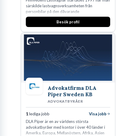
Finnvedens Lastvagnar startades 1997 när man
särskilde lastvagnsverksamheten från
personbilar på den dåvarande
huvudanläggningen i Värnamo. Sedan dess har
Besök profil
man expanderat kraftigt genom ett antal
förvärv i närliggande distrikt.Idag är bolaget
den största privata återförsäljaren av Volvo
Lastvagnar och finns representerade på 20
orter i södra Sverige.
Advokatfirma DLA
Piper Sweden KB
ADVOKATBYRÅER
1
lediga jobb
Visa jobb
DLA Piper är en av världens största
advokatbyråer med kontor i över 40 länder i
Amerika, Europa, Mellanöstern, Afrika, Asien